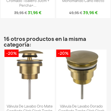
Cromado Toallero 30cm +
Monomando Caño Recto
Percha+...
31,96 €
39,96 €
39,95 €
49,95 €
16 otros productos en la misma
categoría:
-20%
-20%
Válvula De Lavabo Oro Mate
Válvula De Lavabo Dorado
Cepillado Click Clack Tapón
Cepillado Tapón Click Clack