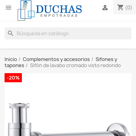
shopping_cart


(0)
search
Inicio
Complementos y accesorios
Sifones y
tapones
Sifón de lavabo cromado visto redondo
-20%