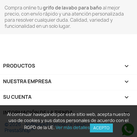
Compra online tu
grifo de lavabo para baño
al mejor
precio, con envío rápido y una atención personalizada
para resolver cualquier duda. Calidad, variedad y
funcionalidad en un solo lugar.
PRODUCTOS

NUESTRA EMPRESA

SU CUENTA

INFORMACIÓN DE LA TIENDA
keyboard_arrow_down
Al continuar navegando por este sitio web, acepta nuestro
uso de cookies y sus datos personales de acuerdo con el
© 2026 - Software Ecommerce desarrollado por
RGPD de la UE.
Ver más detalles
ACEPTO
PrestaShop™