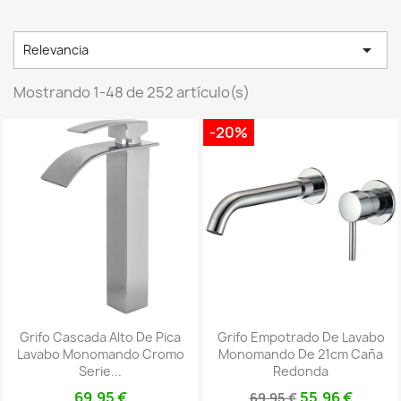

Relevancia
Mostrando 1-48 de 252 artículo(s)
-20%
Grifo Cascada Alto De Pica
Grifo Empotrado De Lavabo
Lavabo Monomando Cromo
Monomando De 21cm Caña
Serie...
Redonda
69,95 €
55,96 €
69,95 €