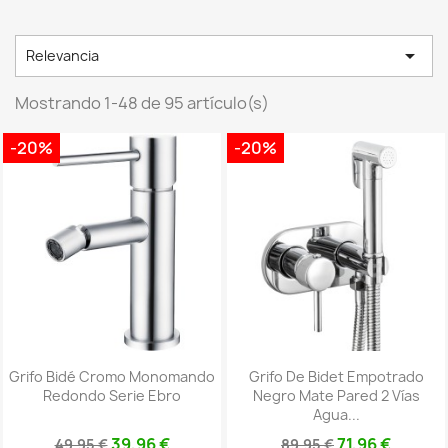

Relevancia
Mostrando 1-48 de 95 artículo(s)
-20%
-20%
Grifo Bidé Cromo Monomando
Grifo De Bidet Empotrado
Redondo Serie Ebro
Negro Mate Pared 2 Vías
Agua...
39,96 €
71,96 €
49,95 €
89,95 €