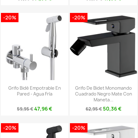
-20%
-20%
Grifo Bidé Empotrable En
Grifo De Bidet Monomando
Pared - Agua Fría
Cuadrado Negro Mate Con
Maneta...
47,96 €
50,36 €
59,95 €
62,95 €
-20%
-20%