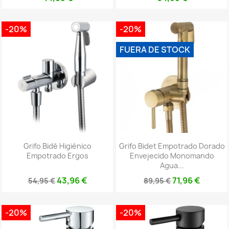
-20%
-20%
FUERA DE STOCK
Grifo Bidé Higiénico
Grifo Bidet Empotrado Dorado
Empotrado Ergos
Envejecido Monomando
Agua...
43,96 €
71,96 €
54,95 €
89,95 €
-20%
-20%