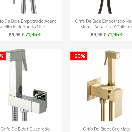
Vista rápida
Vista rápida


ifo De Bide Empotrado Acero
Grifo De Bide Empotrado N
epillado Redondo Nikel -...
Mate - Agua Fria Y Calient
71,96 €
71,96 €
89,95 €
89,95 €
0%
-20%
Vista rápida
Vista rápida


Grifo De Bidet Cuadrado
Grifo De Bidet Oro Mate