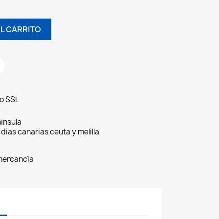
L CARRITO
do SSL
insula
 dias canarias ceuta y melilla
 mercancía