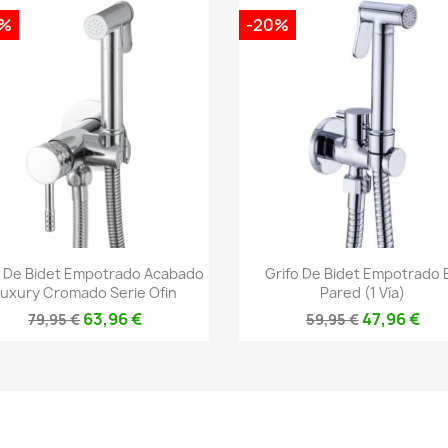
0%
-20%
Vista rápida
Vista rápida


o De Bidet Empotrado Acabado
Grifo De Bidet Empotrado 
Luxury Cromado Serie Ofin
Pared (1 Vía)
63,96 €
47,96 €
79,95 €
59,95 €