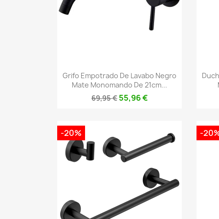
Vista rápida

Grifo Empotrado De Lavabo Negro
Duch
Mate Monomando De 21cm...
55,96 €
69,95 €
-20%
-20