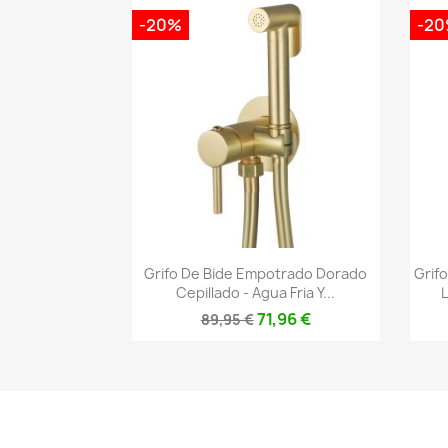
-20%
-2
Vista rápida

Grifo De Bide Empotrado Dorado
Grif
Cepillado - Agua Fria Y...
71,96 €
89,95 €