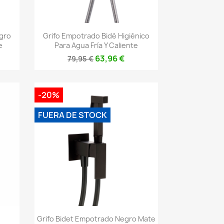
Vista rápida

egro
Grifo Empotrado Bidé Higiénico
e
Para Agua Fría Y Caliente
63,96 €
79,95 €
-20%
FUERA DE STOCK
Vista rápida

Grifo Bidet Empotrado Negro Mate