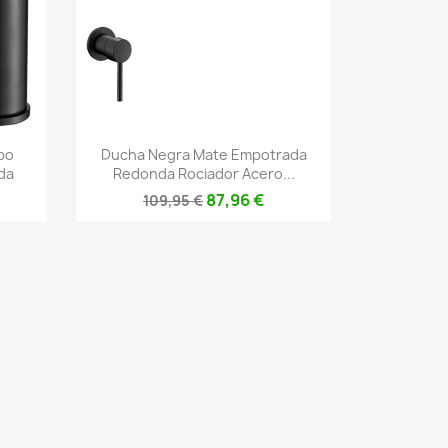
Vista rápida

bo
Ducha Negra Mate Empotrada
da
Redonda Rociador Acero...
87,96 €
109,95 €