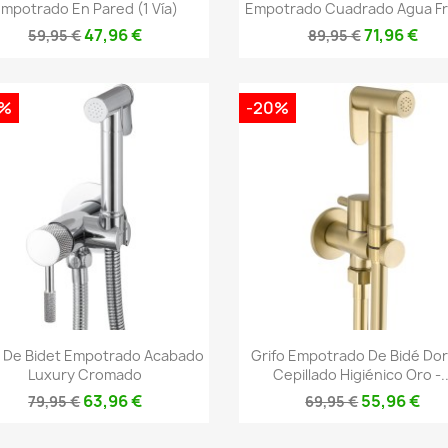
mpotrado En Pared (1 Vía)
Empotrado Cuadrado Agua Fría
47,96 €
71,96 €
59,95 €
89,95 €
0%
-20%
Vista rápida
Vista rápida


o De Bidet Empotrado Acabado
Grifo Empotrado De Bidé Do
Luxury Cromado
Cepillado Higiénico Oro -..
63,96 €
55,96 €
79,95 €
69,95 €