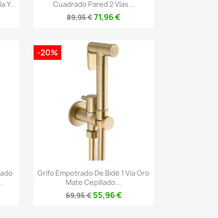
 Y...
Cuadrado Pared 2 Vías...
71,96 €
89,95 €
-20%
Vista rápida

rado
Grifo Empotrado De Bidé 1 Via Oro
.
Mate Cepillado...
55,96 €
69,95 €