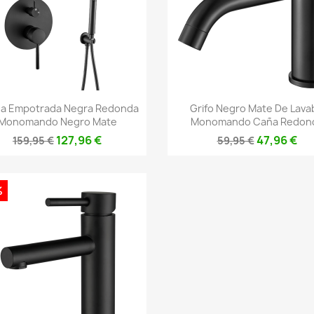
Vista rápida
Vista rápida


a Empotrada Negra Redonda
Grifo Negro Mate De Lava
Monomando Negro Mate
Monomando Caña Redon
127,96 €
47,96 €
159,95 €
59,95 €
%