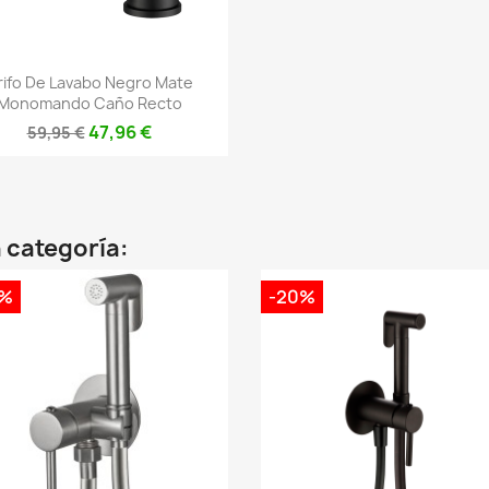
Vista rápida

rifo De Lavabo Negro Mate
Monomando Caño Recto
47,96 €
59,95 €
 categoría:
0%
-20%