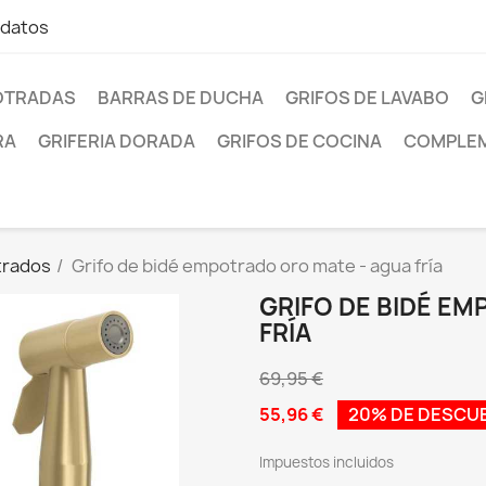
 datos
OTRADAS
BARRAS DE DUCHA
GRIFOS DE LAVABO
G
RA
GRIFERIA DORADA
GRIFOS DE COCINA
COMPLEM
trados
Grifo de bidé empotrado oro mate - agua fría
GRIFO DE BIDÉ E
FRÍA
69,95 €
55,96 €
20% DE DESCU
Impuestos incluidos