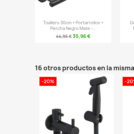
Vista rápida

Toallero 30cm + Portarrollos +
G
Percha Negro Mate -...
35,96 €
44,95 €
16 otros productos en la misma
-20%
-2