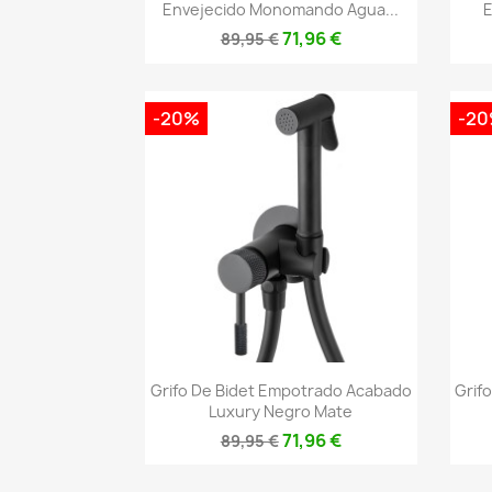
Envejecido Monomando Agua...
E
71,96 €
89,95 €
-20%
-2
Vista rápida

Grifo De Bidet Empotrado Acabado
Grif
Luxury Negro Mate
71,96 €
89,95 €