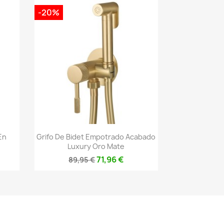
-20%
Vista rápida

En
Grifo De Bidet Empotrado Acabado
Luxury Oro Mate
71,96 €
89,95 €