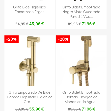
Grifo Bidé Higiénico
Grifo Bidet Empotrado
Empotrado Ergos
Negro Mate Cuadrado
Pared 2 Vías...
43,96 €
71,96 €
54,95 €
89,95 €
-20%
-20%
Grifo Empotrado De Bidé
Grifo Bidet Empotrado
Dorado Cepillado Higiénico
Dorado Envejecido
Oro -...
Monomando Agua...
55,96 €
71,96 €
69,95 €
89,95 €