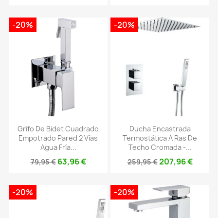
-20%
-20%
Grifo De Bidet Cuadrado
Ducha Encastrada
Empotrado Pared 2 Vías
Termostática A Ras De
Agua Fría...
Techo Cromada -...
63,96 €
207,96 €
79,95 €
259,95 €
-20%
-20%