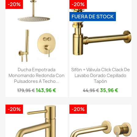
-20%
-20%
FUERA DE STOCK
Ducha Empotrada
Sifón + Válvula Click Clack De
Monomando Redonda Con
Lavabo Dorado Cepillado
Pulsadores A Techo...
Tapón
143,96 €
35,96 €
179,95 €
44,95 €
-20%
-20%