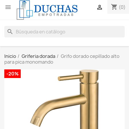
shopping_cart


(0)
search
Inicio
Griferia dorada
Grifo dorado cepillado alto
para pica monomando
-20%