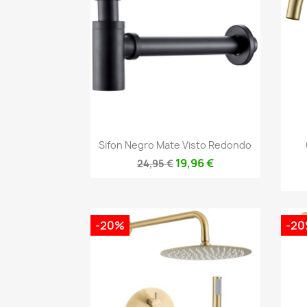
Vista rápida

Sifon Negro Mate Visto Redondo
19,96 €
24,95 €
-20%
-2