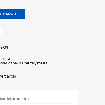
L CARRITO
do SSL
insula
 dias canarias ceuta y melilla
 mercancía
les del producto