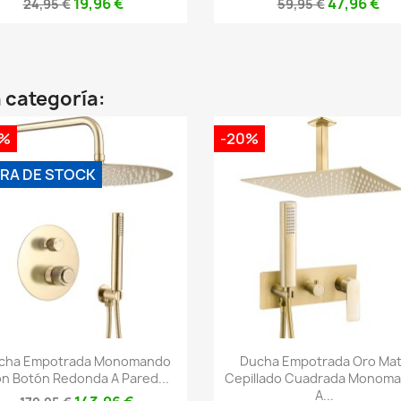
19,96 €
47,96 €
24,95 €
59,95 €
 categoría:
0%
-20%
RA DE STOCK
Vista rápida
Vista rápida


cha Empotrada Monomando
Ducha Empotrada Oro Ma
n Botón Redonda A Pared...
Cepillado Cuadrada Monom
A...