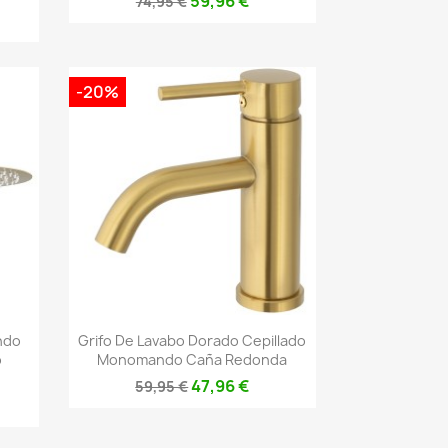
59,96 €
74,95 €
-20%
Vista rápida

ndo
Grifo De Lavabo Dorado Cepillado
o
Monomando Caña Redonda
47,96 €
59,95 €