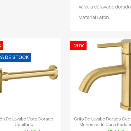
Válvula de lavabo dorado 
Material Latón.
%
-20%
RA DE STOCK
Vista rápida
Vista rápida


fón De Lavabo Visto Dorado
Grifo De Lavabo Dorado Cepi
Cepillado
Monomando Caña Redon