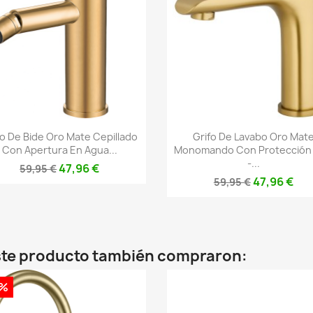
Vista rápida
Vista rápida


fo De Bide Oro Mate Cepillado
Grifo De Lavabo Oro Mat
Con Apertura En Agua...
Monomando Con Protección
-...
47,96 €
59,95 €
47,96 €
59,95 €
este producto también compraron:
0%