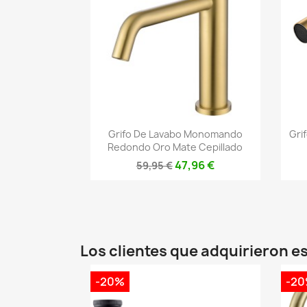
Vista rápida

Grifo De Lavabo Monomando
Gri
Redondo Oro Mate Cepillado
47,96 €
59,95 €
Los clientes que adquirieron 
-20%
-2