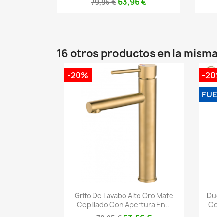
63,96 €
79,95 €
16 otros productos en la misma
-20%
-2
FUE
Vista rápida

Grifo De Lavabo Alto Oro Mate
Du
Cepillado Con Apertura En...
Co