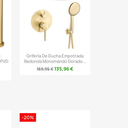
Vista rápida

e
Grifería De Ducha Empotrada
 PVD
Redonda Monomando Dorado...
135,96 €
169,95 €
-20%