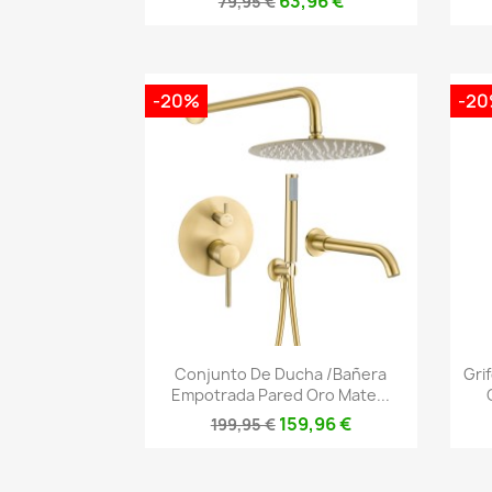
63,96 €
79,95 €
-20%
-2
Vista rápida

Conjunto De Ducha /bañera
Gri
Empotrada Pared Oro Mate...
159,96 €
199,95 €