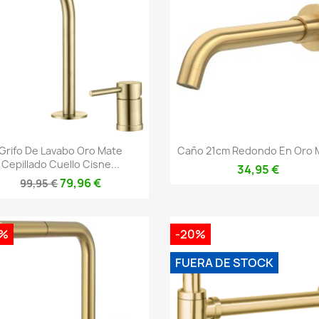
Vista rápida
Vista rápida


Grifo De Lavabo Oro Mate
Caño 21cm Redondo En Oro 
Cepillado Cuello Cisne...
34,95 €
79,96 €
99,95 €
0%
-20%
FUERA DE STOCK