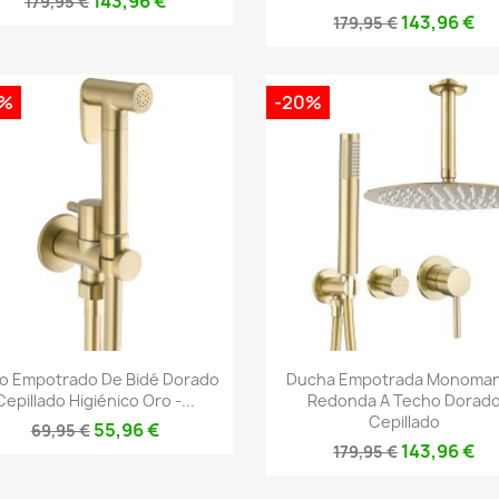
143,96 €
179,95 €
143,96 €
179,95 €
0%
-20%
Vista rápida
Vista rápida


fo Empotrado De Bidé Dorado
Ducha Empotrada Monoma
Cepillado Higiénico Oro -...
Redonda A Techo Dorad
Cepillado
55,96 €
69,95 €
143,96 €
179,95 €