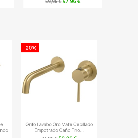
47,96 €
59,95 €
-20%
Vista rápida

te
Grifo Lavabo Oro Mate Cepillado
ando
Empotrado Caño Fino...