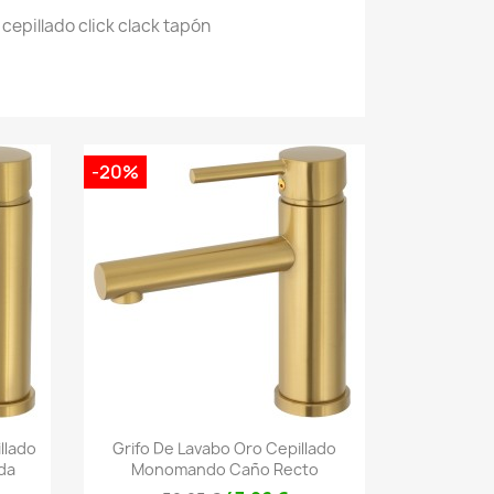
cepillado click clack tapón
-20%
Vista rápida

llado
Grifo De Lavabo Oro Cepillado
da
Monomando Caño Recto