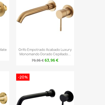
Vista rápida

Mate
Grifo Empotrado Acabado Luxury
Monomando Dorado Cepillado...
63,96 €
79,95 €
-20%