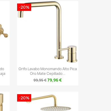
-20%
Vista rápida

ado
Grifo Lavabo Monomando Alto Pica
aja
Oro Mate Cepillado...
79,96 €
99,95 €
-20%