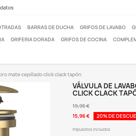
 datos
OTRADAS
BARRAS DE DUCHA
GRIFOS DE LAVABO
G
RA
GRIFERIA DORADA
GRIFOS DE COCINA
COMPLEM
oro mate cepillado click clack tapón
VÁLVULA DE LAVA
CLICK CLACK TAP
19,95 €
15,96 €
20% DE DESCU
Impuestos incluidos