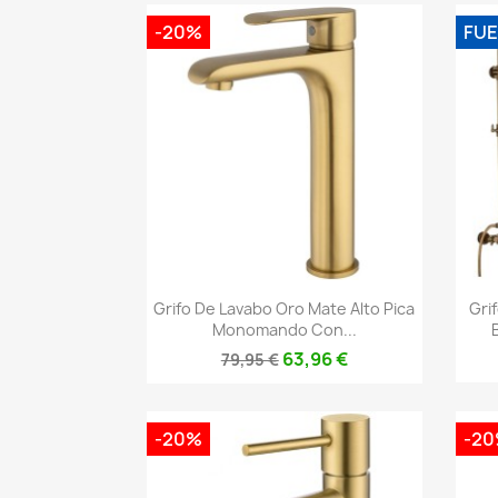
-20%
FUE
Vista rápida

Grifo De Lavabo Oro Mate Alto Pica
Gri
Monomando Con...
63,96 €
79,95 €
-20%
-2