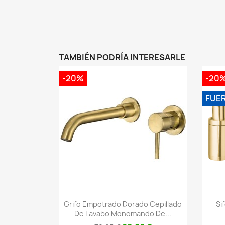
TAMBIÉN PODRÍA INTERESARLE
-20%
-20
FUE
Vista rápida

Grifo Empotrado Dorado Cepillado
Si
De Lavabo Monomando De...