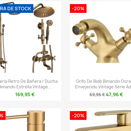
RA DE STOCK
-20%
Vista rápida
Vista rápida


feria Retro De Bañera / Ducha
Grifo De Bidé Bimando Dor
Bimando Estrella Vintage...
Envejecido Vintage Serie Ad
169,95 €
47,96 €
59,95 €
0%
-20%