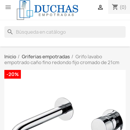
shopping_cart


(0)
search
Inicio
Griferias empotradas
Grifo lavabo
empotrado caño fino redondo fijo cromado de 21cm
-20%