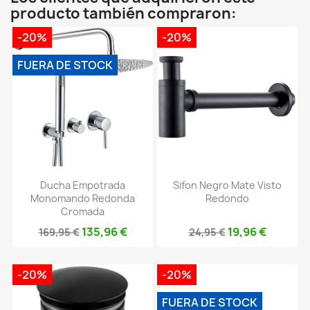
producto también compraron:
-20%
-20%
FUERA DE STOCK
Ducha Empotrada
Sifon Negro Mate Visto
Monomando Redonda
Redondo
Cromada
135,96 €
19,96 €
169,95 €
24,95 €
-20%
-20%
FUERA DE STOCK