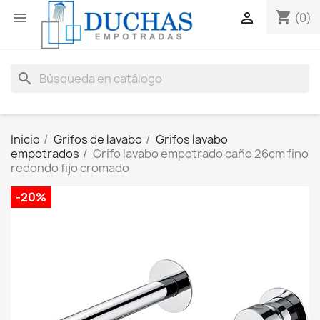
shopping_cart


(0)
search
Inicio
Grifos de lavabo
Grifos lavabo
empotrados
Grifo lavabo empotrado caño 26cm fino
redondo fijo cromado
-20%