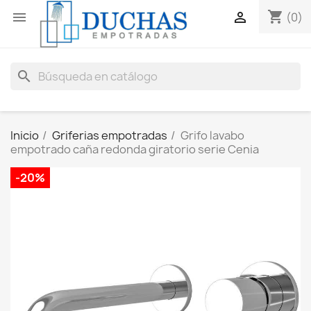
shopping_cart


(0)
search
Inicio
Griferias empotradas
Grifo lavabo
empotrado caña redonda giratorio serie Cenia
-20%