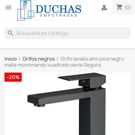
shopping_cart


(0)
search
Inicio
Grifos negros
Grifo lavabo alto pica negro
mate monomando cuadrado serie Segura
-20%