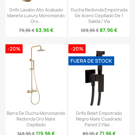
Grifo Lavabo Alto Acabado
Ducha Redonda Empotrada
Maneta Luxury Monomando
De Acero Cepillado De 1
Oro...
Salida / Vía
63,96 €
87,96 €
79,95 €
109,95 €
-20%
-20%
FUERA DE STOCK
Barra De Ducha Monomando
Grifo Bidet Empotrado
Redonda Oro Mate
Negro Mate Cuadrado
Cepillado
Pared 2 Vías...
119,96 €
71,96 €
149,95 €
89,95 €