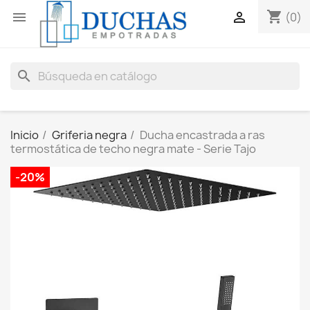
shopping_cart


(0)
search
Inicio
Griferia negra
Ducha encastrada a ras
termostática de techo negra mate - Serie Tajo
-20%