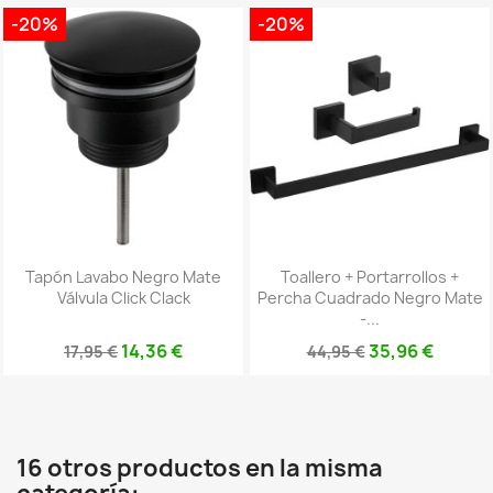
-20%
-20%
Tapón Lavabo Negro Mate
Toallero + Portarrollos +
Válvula Click Clack
Percha Cuadrado Negro Mate
-...
14,36 €
35,96 €
17,95 €
44,95 €
16 otros productos en la misma