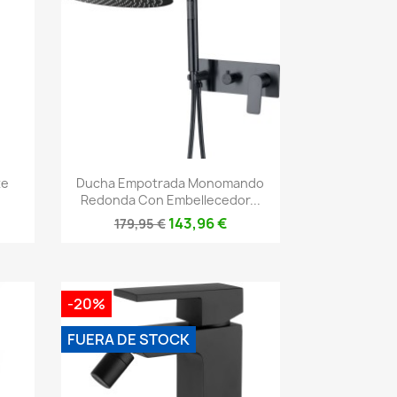
Vista rápida

te
Ducha Empotrada Monomando
Redonda Con Embellecedor...
143,96 €
179,95 €
-20%
FUERA DE STOCK