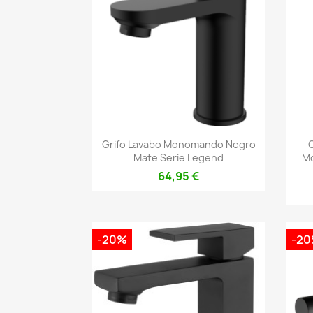
Vista rápida

Grifo Lavabo Monomando Negro
Mate Serie Legend
M
64,95 €
-20%
-2