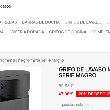
 datos
OTRADAS
BARRAS DE DUCHA
GRIFOS DE LAVABO
G
RA
GRIFERIA DORADA
GRIFOS DE COCINA
COMPLEM
onomando negro mate serie Magro
GRIFO DE LAVAB
SERIE MAGRO
59,95 €
47,96 €
20% DE DESCU
Impuestos incluidos