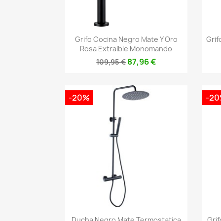
Vista rápida

Grifo Cocina Negro Mate Y Oro
Grif
Rosa Extraible Monomando
87,96 €
109,95 €
-20%
-2
Vista rápida

Ducha Negro Mate Termostatica
Gri