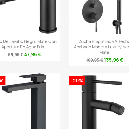
Vista rápida
Vista rápida


fo De Lavabo Negro Mate Con
Ducha Empotrada A Tech
Apertura En Agua Fría...
Acabado Maneta Luxury Ne
Mate
47,96 €
59,95 €
135,96 €
169,95 €
0%
-20%