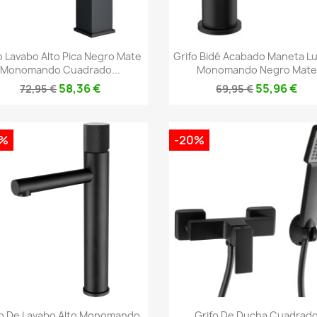
Vista rápida
Vista rápida


o Lavabo Alto Pica Negro Mate
Grifo Bidé Acabado Maneta L
Monomando Cuadrado...
Monomando Negro Mate
58,36 €
55,96 €
72,95 €
69,95 €
0%
-20%
Vista rápida
Vista rápida


fo De Lavabo Alto Monomando
Grifo De Ducha Cuadrad