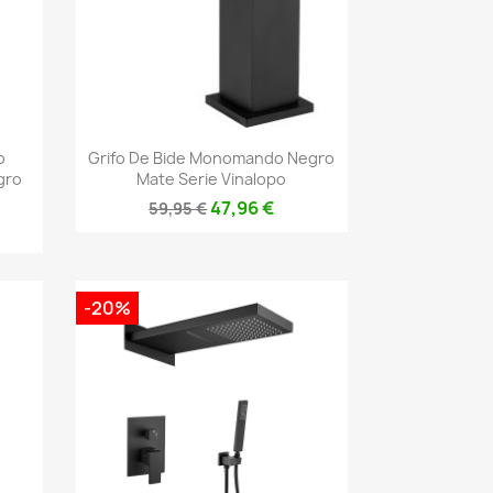
Vista rápida

o
Grifo De Bide Monomando Negro
gro
Mate Serie Vinalopo
47,96 €
59,95 €
-20%