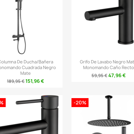
Vista rápida
Vista rápida


Columna De Ducha/bañera
Grifo De Lavabo Negro Ma
onomando Cuadrada Negro
Monomando Caño Recto
Mate
47,96 €
59,95 €
151,96 €
189,95 €
0%
-20%