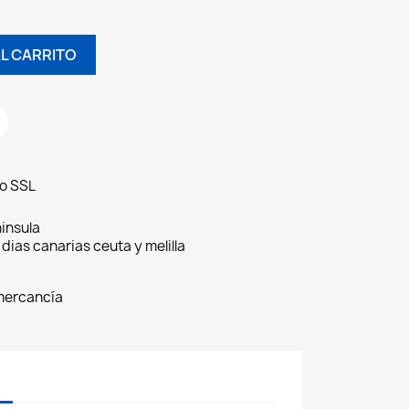
L CARRITO
do SSL
insula
 dias canarias ceuta y melilla
 mercancía