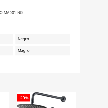
RO:MA001-NG
Negro
Magro
-20%