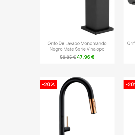
Vista rápida

Grifo De Lavabo Monomando
Gri
Negro Mate Serie Vinalopo
47,96 €
59,95 €
-20%
-2