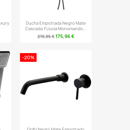
Vista rápida

uxury
Ducha Empotrada Negro Mate
Cascada Y Lluvia Monomando...
175,96 €
219,95 €
-20%
Vista rápida

o
Grifo Negro Mate Empotrado