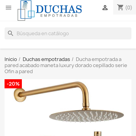
shopping_cart


(0)
search
Inicio
Duchas empotradas
Ducha empotrada a
pared acabado maneta luxury dorado cepillado serie
Ofin a pared
-20%