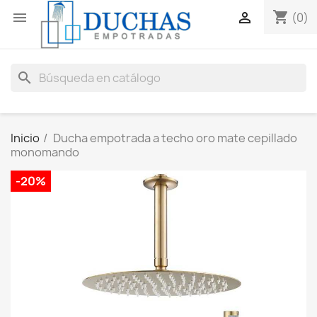
shopping_cart


(0)
search
Inicio
Ducha empotrada a techo oro mate cepillado
monomando
-20%