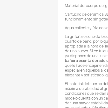
Material del cuerpo del g
Cartucho de cerámica SED
funcionamiento sin gote
Agua caliente y fría con 
La grifería es uno de lo
cuarto de baño, por lo q
apropiada a la hora de ll
de uno nuevo. Si en tu c
ya dispones de una, un 
bañera exenta dorado c
que le hace encajar en di
especial en aquellos a l
elegante y sofisticado, 
El material del cuerpo de
máxima durabilidad al gr
condiciones que se dan e
modelo cuenta con un ca
dar una mayor estabilidad
agua caliente y fría disp