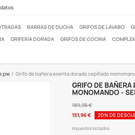
 datos
OTRADAS
BARRAS DE DUCHA
GRIFOS DE LAVABO
G
RA
GRIFERIA DORADA
GRIFOS DE COCINA
COMPLEM
e pie
Grifo de bañera exenta dorado cepillado monomand
GRIFO DE BAÑERA
MONOMANDO - SE
189,95 €
151,96 €
20% DE DESC
Impuestos incluidos