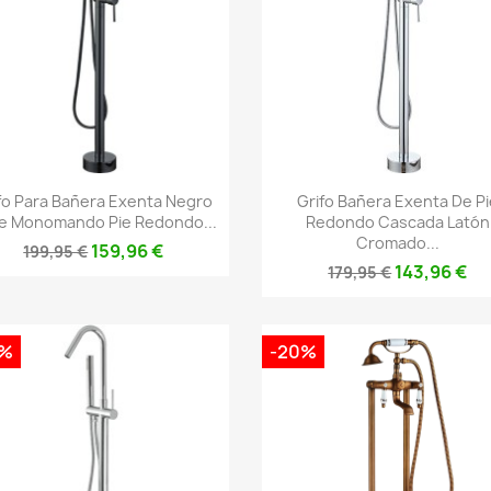
Vista rápida
Vista rápida


fo Para Bañera Exenta Negro
Grifo Bañera Exenta De Pi
e Monomando Pie Redondo...
Redondo Cascada Latón
Cromado...
159,96 €
199,95 €
143,96 €
179,95 €
0%
-20%