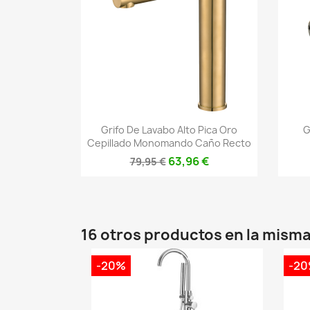
Vista rápida

Grifo De Lavabo Alto Pica Oro
G
Cepillado Monomando Caño Recto
63,96 €
79,95 €
16 otros productos en la misma
-20%
-2