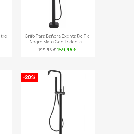
Vista rápida

etro
Grifo Para Bañera Exenta De Pie
Negro Mate Con Tridente...
159,96 €
199,95 €
-20%