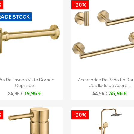
%
-20%
RA DE STOCK
Vista rápida
Vista rápida


fón De Lavabo Visto Dorado
Accesorios De Baño En Do
Cepillado
Cepillado De Acero...
19,96 €
35,96 €
24,95 €
44,95 €
%
-20%