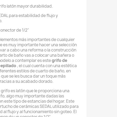
rifo latón mayor durabilidad.
AL para estabilidad de flujo y
o.
conector de 1/2''
s elementos más importantes de cualquier
ue es muy importante hacer una selección
evar a cabo una reforma o la construcción
uarto de baño vas a colocar una bañera o
modelo a contemplar es este
grifo de
epillado
, el cual cuenta con una estética
ferentes estilos de cuarto de baño, en
os que se les busca dar un toque más
gracias a su acabado dorado.
l grifo es latón que le proporciona una
ifo, algo muy importante dadas las
n este tipo de estancias del hogar. Este
rtucho de cerámicas SEDAL utilizado para
 al flujo y al funcionamiento sin goteo. El
onen de un conector de 1/2".