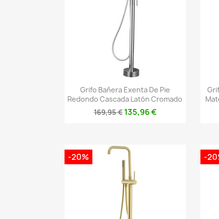
Vista rápida

Grifo Bañera Exenta De Pie
Gri
Redondo Cascada Latón Cromado
Mat
135,96 €
169,95 €
-20%
-2