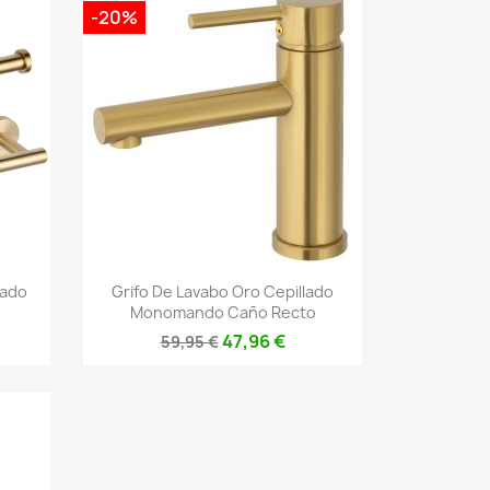
-20%
Vista rápida

rado
Grifo De Lavabo Oro Cepillado
Monomando Caño Recto
47,96 €
59,95 €