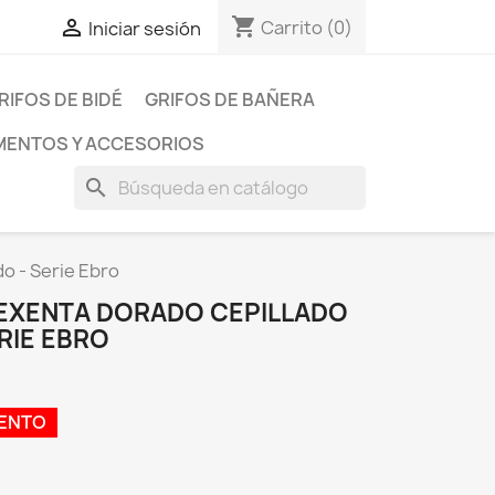
shopping_cart

Carrito
(0)
Iniciar sesión
RIFOS DE BIDÉ
GRIFOS DE BAÑERA
ENTOS Y ACCESORIOS
search
o - Serie Ebro
 EXENTA DORADO CEPILLADO
RIE EBRO
UENTO