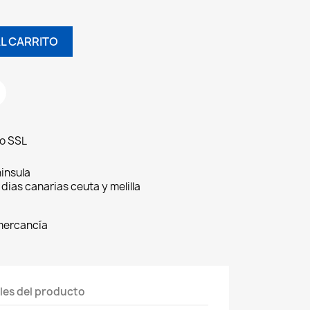
L CARRITO
do SSL
insula
 dias canarias ceuta y melilla
 mercancía
les del producto