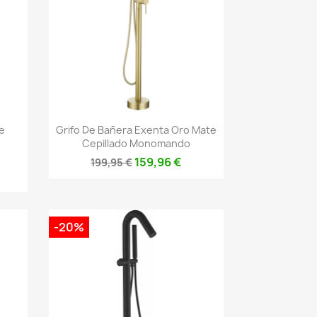
Vista rápida

e
Grifo De Bañera Exenta Oro Mate
Cepillado Monomando
159,96 €
199,95 €
-20%