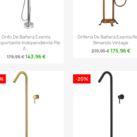
Vista rápida
Vista rápida


Grifo De Bañera Exenta
Griferia De Bañera Exenta R
oportante Independiente Pie
Bimando Vintage
A...
175,96 €
219,95 €
143,96 €
179,95 €
0%
-20%