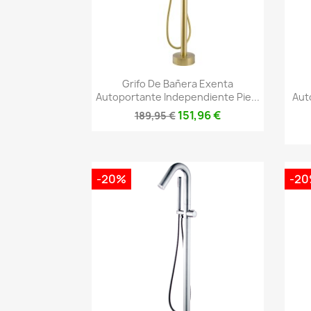
Vista rápida

Grifo De Bañera Exenta
Autoportante Independiente Pie...
Aut
151,96 €
189,95 €
-20%
-2