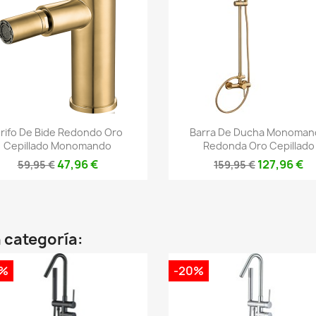
Vista rápida
Vista rápida


rifo De Bide Redondo Oro
Barra De Ducha Monoman
Cepillado Monomando
Redonda Oro Cepillado
47,96 €
127,96 €
59,95 €
159,95 €
 categoría:
0%
-20%