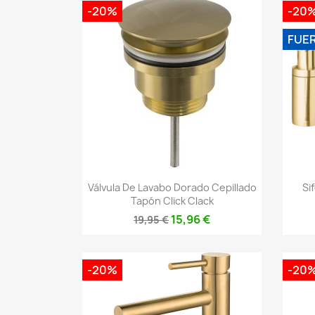
-20%
-20
FUE
Vista rápida

Válvula De Lavabo Dorado Cepillado
Si
Tapón Click Clack
15,96 €
19,95 €
-20%
-20