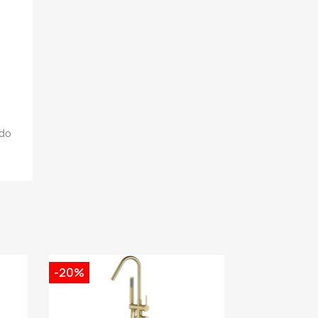
do
-20%