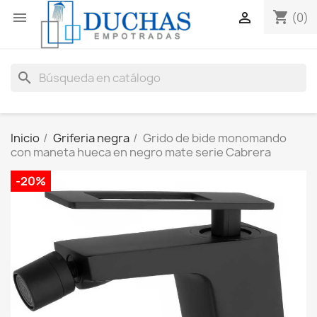
shopping_cart


(0)
search
Inicio
Griferia negra
Grido de bide monomando
con maneta hueca en negro mate serie Cabrera
-20%