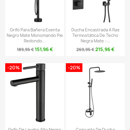
Grifo Para Bañera Exenta
Ducha Encastrada A Ras
Negro Mate Monomando Pie
Termostática De Techo
Redondo...
Negra Mate -...
151,96 €
215,96 €
189,95 €
269,95 €
-20%
-20%
Grifo De Lavabo Alto Negro
Conjunto De Ducha