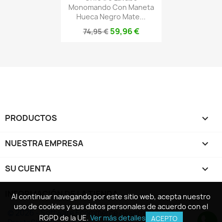
Monomando Con Maneta
Hueca Negro Mate...
59,96 €
74,95 €
PRODUCTOS

NUESTRA EMPRESA

SU CUENTA

INFORMACIÓN DE LA TIENDA
keyboard_arrow_down
Al continuar navegando por este sitio web, acepta nuestro
Al continuar navegando por este sitio web, acepta nuestro
uso de cookies y sus datos personales de acuerdo con el
uso de cookies y sus datos personales de acuerdo con el
© 2026 - Software Ecommerce desarrollado por
RGPD de la UE.
RGPD de la UE.
Ver más detalles
Ver más detalles
ACEPTO
ACEPTO