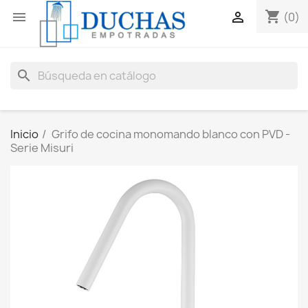
shopping_cart


(0)
search
Inicio
Grifo de cocina monomando blanco con PVD -
Serie Misuri