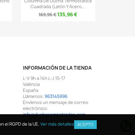
Techo
Columna De Ducha Termostática
Cuadrada (latón Y Acero...
135,96 €
169,95 €
INFORMACIÓN DE LA TIENDA
L-V 9h a 14h L-J 15-17
València
España
Llámenos:
963145996
Envíenos un mensaje de correo
electrónico:
info@duchasempotradas.com
n el RGPD de la UE.
n el RGPD de la UE.
Ver más detalles
Ver más detalles
ACEPTO
ACEPTO