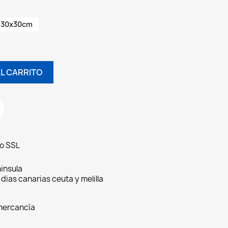
30x30cm
L CARRITO
do SSL
insula
 dias canarias ceuta y melilla
 mercancía