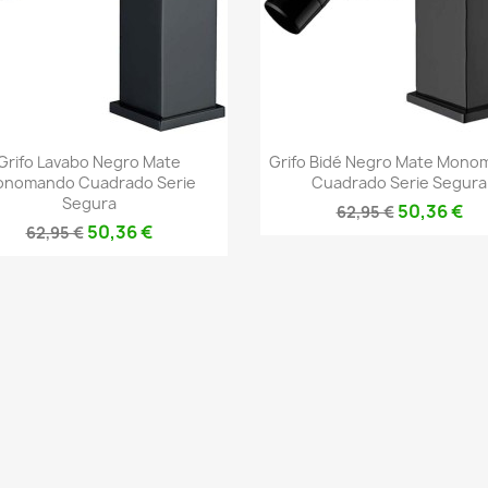
Vista rápida
Vista rápida


Grifo Lavabo Negro Mate
Grifo Bidé Negro Mate Mono
nomando Cuadrado Serie
Cuadrado Serie Segura
Segura
50,36 €
62,95 €
50,36 €
62,95 €