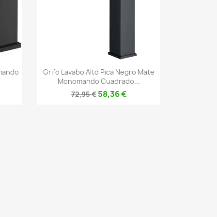
Vista rápida

mando
Grifo Lavabo Alto Pica Negro Mate
Monomando Cuadrado...
58,36 €
72,95 €