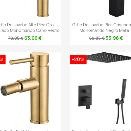
Vista rápida
Vista rápida


rifo De Lavabo Alto Pica Oro
Grifo De Lavabo Pica Cascada
llado Monomando Caño Recto
Monomando Negro Mate..
63,96 €
55,96 €
79,95 €
69,95 €
0%
-20%
Vista rápida
Vista rápida

