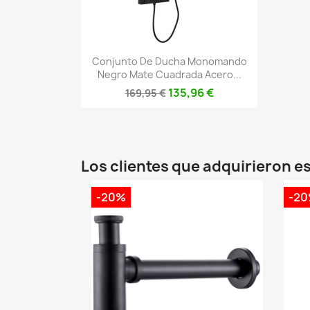
Vista rápida

Conjunto De Ducha Monomando
Negro Mate Cuadrada Acero...
135,96 €
169,95 €
Los clientes que adquirieron 
-20%
-2