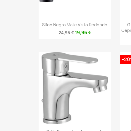
Vista rápida

Sifon Negro Mate Visto Redondo
G
Cepi
19,96 €
24,95 €
-2
Vista rápida
