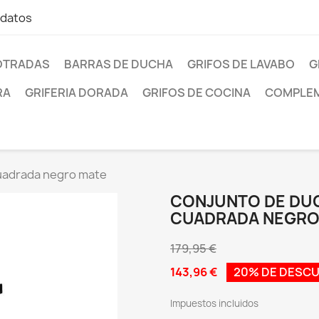
 datos
OTRADAS
BARRAS DE DUCHA
GRIFOS DE LAVABO
G
RA
GRIFERIA DORADA
GRIFOS DE COCINA
COMPLEM
uadrada negro mate
CONJUNTO DE DU
CUADRADA NEGRO
179,95 €
143,96 €
20% DE DESC
Impuestos incluidos