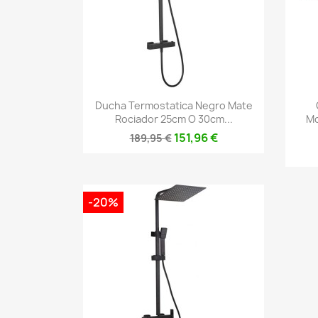
Vista rápida

Ducha Termostatica Negro Mate
Rociador 25cm O 30cm...
Mo
151,96 €
189,95 €
-20%