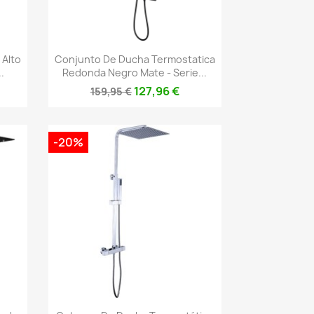
Vista rápida

 Alto
Conjunto De Ducha Termostatica
.
Redonda Negro Mate - Serie...
127,96 €
159,95 €
-20%
Vista rápida
