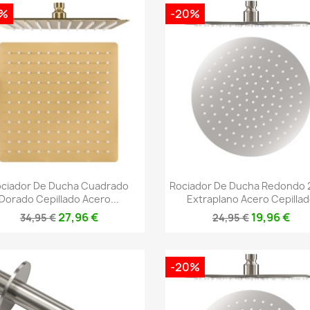
0%
-20%
Vista rápida
Vista rápida


ciador De Ducha Cuadrado
Rociador De Ducha Redondo
Dorado Cepillado Acero...
Extraplano Acero Cepilla
27,96 €
19,96 €
34,95 €
24,95 €
-20%