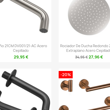
Vista rápida
Vista rápida


ño 21CM DV001/21-AC Acero
Rociador De Ducha Redondo
Cepillado
Extraplano Acero Cepilla
29,95 €
27,96 €
34,95 €
-20%