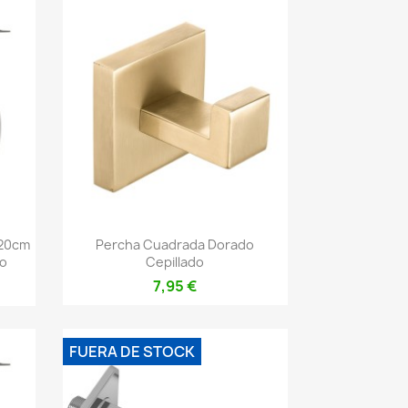
Vista rápida

 20cm
Percha Cuadrada Dorado
do
Cepillado
7,95 €
FUERA DE STOCK