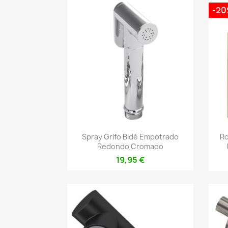
-2
Vista rápida

Spray Grifo Bidé Empotrado
Ro
Redondo Cromado
19,95 €