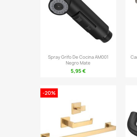
Vista rápida

Spray Grifo De Cocina AM001
Ca
Negro Mate
5,95 €
-20%