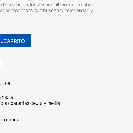
a la corrosión. Instalación ultrarrápida sobre
a baños modernos que buscan funcionalidad y
L CARRITO
do SSL
insula
 dias canarias ceuta y melilla
 mercancía