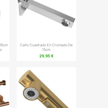
Vista rápida

 25cm
Caño Cuadrado En Cromado De
do
15cm
29,95 €