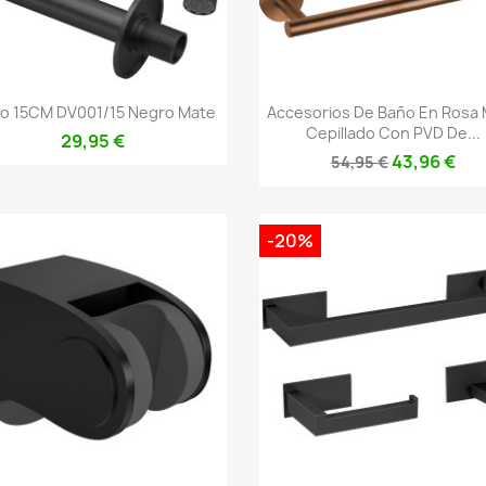
Vista rápida
Vista rápida


o 15CM DV001/15 Negro Mate
Accesorios De Baño En Rosa
Cepillado Con PVD De...
29,95 €
43,96 €
54,95 €
-20%