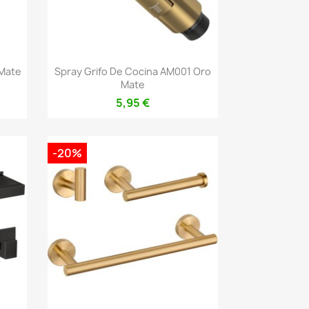
Vista rápida

 Mate
Spray Grifo De Cocina AM001 Oro
Mate
5,95 €
-20%