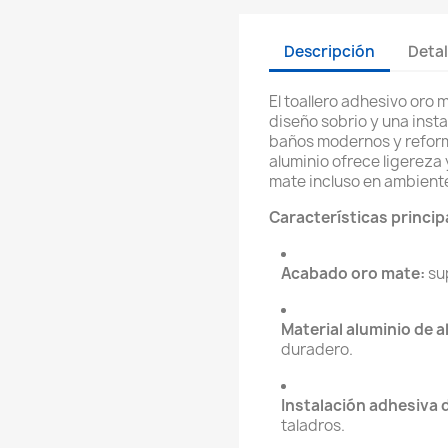
Descripción
Detal
El toallero adhesivo or
diseño sobrio y una inst
baños modernos y reform
aluminio ofrece ligereza
mate incluso en ambien
Características princip
Acabado oro mate:
sup
Material aluminio de a
duradero.
Instalación adhesiva d
taladros.