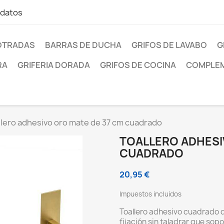
 datos
OTRADAS
BARRAS DE DUCHA
GRIFOS DE LAVABO
G
RA
GRIFERIA DORADA
GRIFOS DE COCINA
COMPLEM
llero adhesivo oro mate de 37 cm cuadrado
TOALLERO ADHESI
CUADRADO
20,95 €
Impuestos incluidos
Toallero adhesivo cuadrado 
fijación sin taladrar que sop