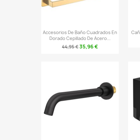
Vista rápida

Accesorios De Baño Cuadrados En
Cañ
Dorado Cepillado De Acero...
35,96 €
44,95 €