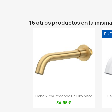
16 otros productos en la misma
FUE
Vista rápida

Caño 21cm Redondo En Oro Mate
Ca
34,95 €