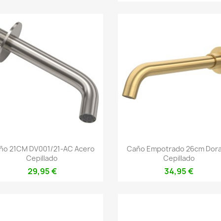
Vista rápida
Vista rápida


ño 21CM DV001/21-AC Acero
Caño Empotrado 26cm Dor
Cepillado
Cepillado
29,95 €
34,95 €