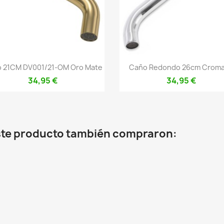
Vista rápida
Vista rápida


 21CM DV001/21-OM Oro Mate
Caño Redondo 26cm Crom
34,95 €
34,95 €
este producto también compraron: