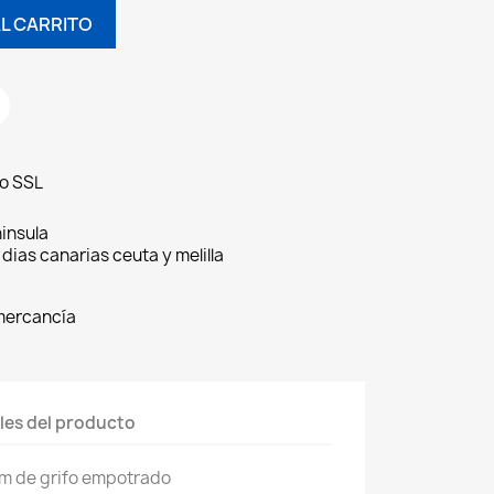
L CARRITO
do SSL
insula
 dias canarias ceuta y melilla
 mercancía
les del producto
m de grifo empotrado