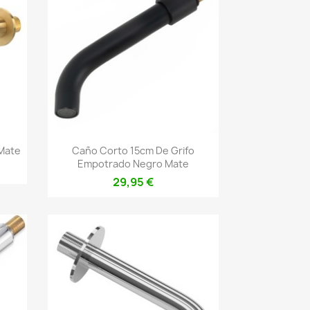
Vista rápida

Mate
Caño Corto 15cm De Grifo
Empotrado Negro Mate
29,95 €