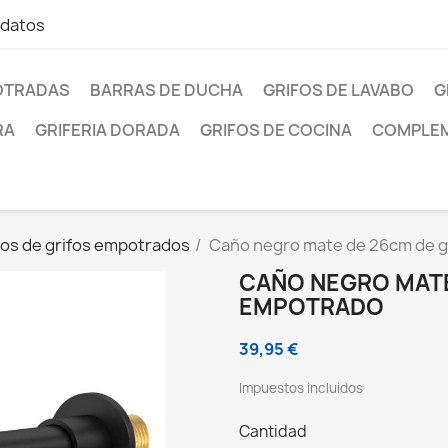
 datos
OTRADAS
BARRAS DE DUCHA
GRIFOS DE LAVABO
G
RA
GRIFERIA DORADA
GRIFOS DE COCINA
COMPLEM
os de grifos empotrados
Caño negro mate de 26cm de g
CAÑO NEGRO MATE
EMPOTRADO
39,95 €
Impuestos incluidos
Cantidad