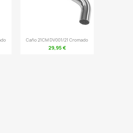
Vista rápida

ado
Caño 21CM DV001/21 Cromado
29,95 €