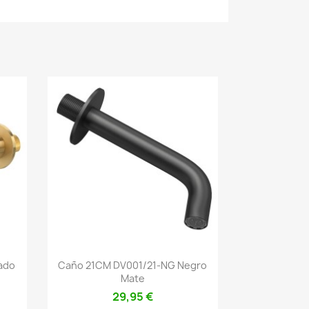
Vista rápida

ado
Caño 21CM DV001/21-NG Negro
Mate
29,95 €