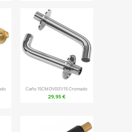
Vista rápida

ado
Caño 15CM DV001/15 Cromado
29,95 €