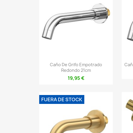
Vista rápida

Caño De Grifo Empotrado
Cañ
Redondo 21cm
19,95 €
FUERA DE STOCK