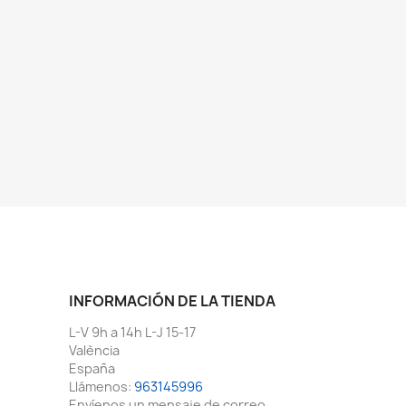
INFORMACIÓN DE LA TIENDA
L-V 9h a 14h L-J 15-17
València
España
Llámenos:
963145996
Envíenos un mensaje de correo