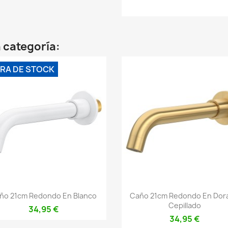
 categoría:
RA DE STOCK
Vista rápida
Vista rápida


ño 21cm Redondo En Blanco
Caño 21cm Redondo En Dor
Cepillado
34,95 €
34,95 €