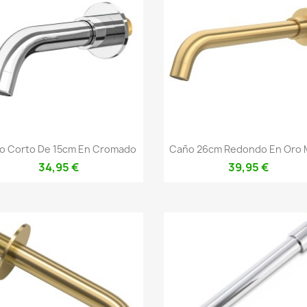
Vista rápida
Vista rápida


o Corto De 15cm En Cromado
Caño 26cm Redondo En Oro 
34,95 €
39,95 €