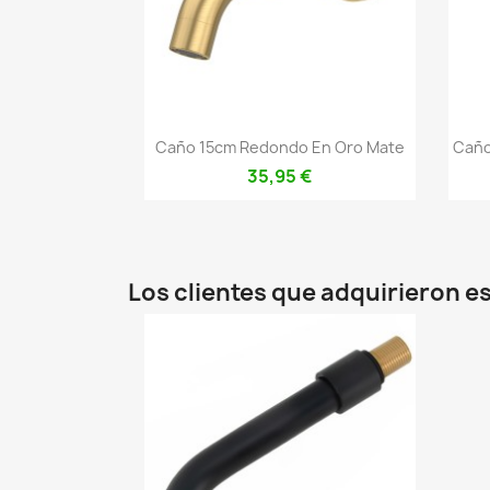
Vista rápida

Caño 15cm Redondo En Oro Mate
Caño
35,95 €
Los clientes que adquirieron 