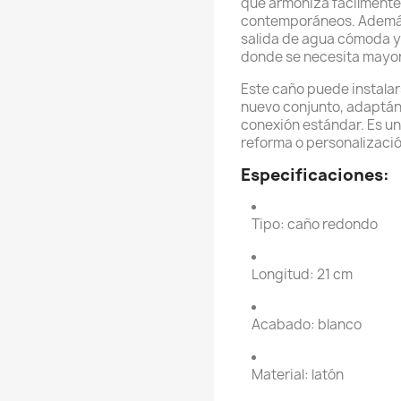
que armoniza fácilmente 
contemporáneos. Además
salida de agua cómoda y 
donde se necesita mayor
Este caño puede instala
nuevo conjunto, adaptán
conexión estándar. Es un
reforma o personalizaci
Especificaciones:
Tipo: caño redondo
Longitud: 21 cm
Acabado: blanco
Material: latón