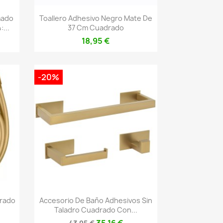
Vista rápida

mado
Toallero Adhesivo Negro Mate De
...
37 Cm Cuadrado
18,95 €
-20%
Vista rápida

orado
Accesorio De Baño Adhesivos Sin
Taladro Cuadrado Con...