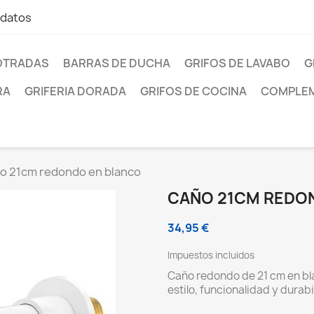
 datos
OTRADAS
BARRAS DE DUCHA
GRIFOS DE LAVABO
G
RA
GRIFERIA DORADA
GRIFOS DE COCINA
COMPLEM
o 21cm redondo en blanco
CAÑO 21CM REDO
34,95 €
Impuestos incluidos
Caño redondo de 21 cm en blan
estilo, funcionalidad y durabi