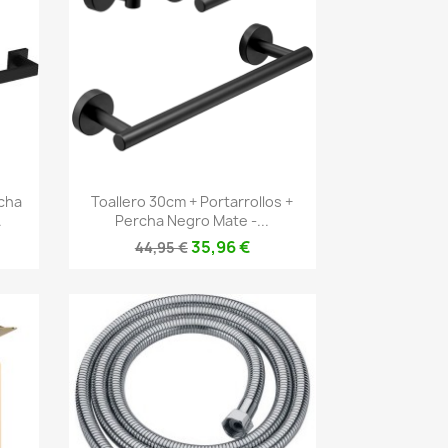
Vista rápida

rcha
Toallero 30cm + Portarrollos +
.
Percha Negro Mate -...
35,96 €
44,95 €