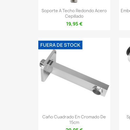
Vista rápida

Soporte A Techo Redondo Acero
Embe
Cepillado
19,95 €
FUERA DE STOCK
Vista rápida

Caño Cuadrado En Cromado De
S
15cm