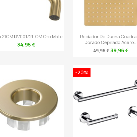
Vista rápida
Vista rápida


 21CM DV001/21-OM Oro Mate
Rociador De Ducha Cuadr
Dorado Cepillado Acero..
34,95 €
39,96 €
49,95 €
-20%