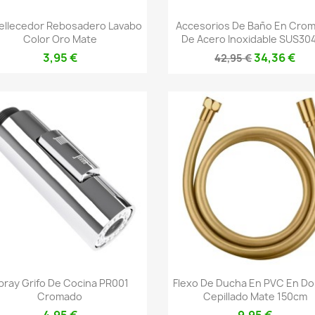
Vista rápida
Vista rápida


llecedor Rebosadero Lavabo
Accesorios De Baño En Cro
Color Oro Mate
De Acero Inoxidable SUS304:
3,95 €
34,36 €
42,95 €
Vista rápida
Vista rápida


pray Grifo De Cocina PR001
Flexo De Ducha En PVC En D
Cromado
Cepillado Mate 150cm