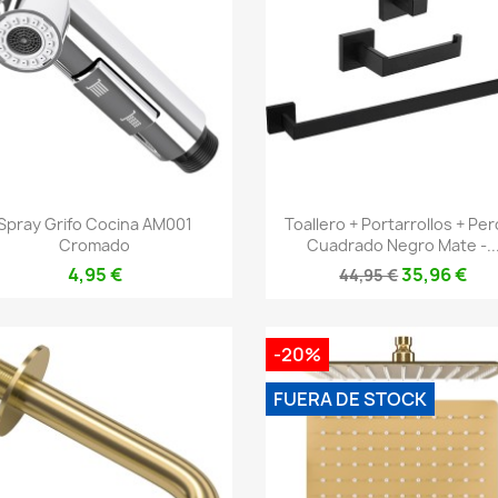
Vista rápida
Vista rápida


Spray Grifo Cocina AM001
Toallero + Portarrollos + Pe
Cromado
Cuadrado Negro Mate -..
4,95 €
35,96 €
44,95 €
-20%
FUERA DE STOCK