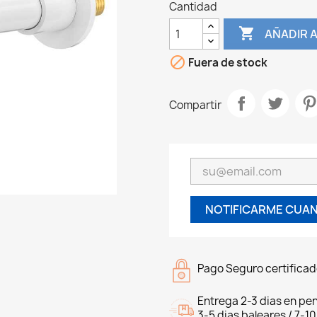
Cantidad

AÑADIR A

Fuera de stock
Compartir
NOTIFICARME CUAN
Pago Seguro certifica
Entrega 2-3 dias en pen
3-5 dias baleares / 7-10