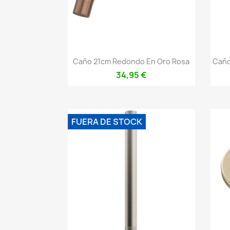
Vista rápida

Caño 21cm Redondo En Oro Rosa
Caño
34,95 €
FUERA DE STOCK