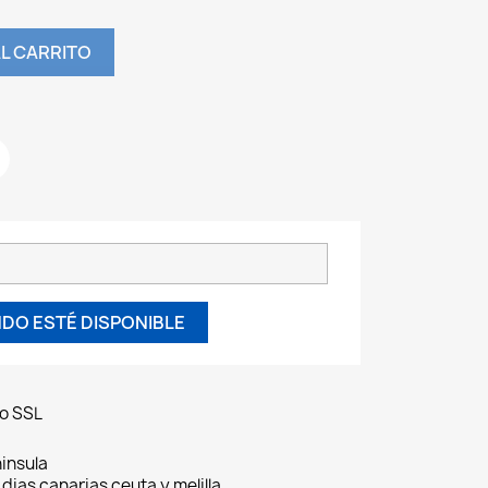
L CARRITO
DO ESTÉ DISPONIBLE
do SSL
insula
 dias canarias ceuta y melilla