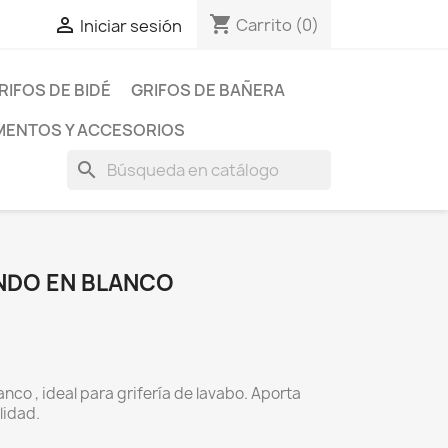
shopping_cart

Carrito
(0)
Iniciar sesión
RIFOS DE BIDÉ
GRIFOS DE BAÑERA
ENTOS Y ACCESORIOS
search
NDO EN BLANCO
co , ideal para grifería de lavabo. Aporta
lidad.