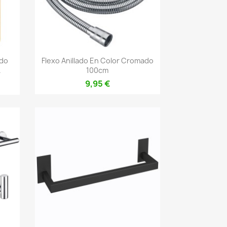
Vista rápida

ado
Flexo Anillado En Color Cromado
.
100cm
9,95 €