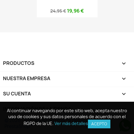
19,96 €
24,95 €
PRODUCTOS

NUESTRA EMPRESA

SU CUENTA

INFORMACIÓN DE LA TIENDA
keyboard_arrow_down
Al continuar navegando por este sitio web, acepta nuestro
Al continuar navegando por este sitio web, acepta nuestro
uso de cookies y sus datos personales de acuerdo con el
uso de cookies y sus datos personales de acuerdo con el
© 2026 - Software Ecommerce desarrollado por
RGPD de la UE.
RGPD de la UE.
Ver más detalles
Ver más detalles
ACEPTO
ACEPTO
PrestaShop™