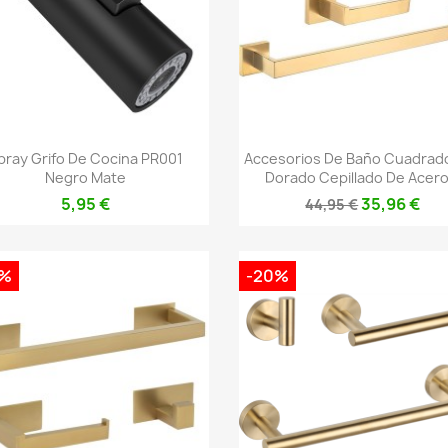
Vista rápida
Vista rápida


pray Grifo De Cocina PR001
Accesorios De Baño Cuadrad
Negro Mate
Dorado Cepillado De Acero.
5,95 €
35,96 €
44,95 €
0%
-20%