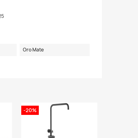
25
Oro Mate
-20%