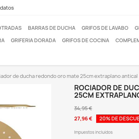
 datos
OTRADAS
BARRAS DE DUCHA
GRIFOS DE LAVABO
G
RA
GRIFERIA DORADA
GRIFOS DE COCINA
COMPLEM
iador de ducha redondo oro mate 25cm extraplano antical
ROCIADOR DE DU
25CM EXTRAPLANO
34,95 €
27,96 €
20% DE DESCU
Impuestos incluidos