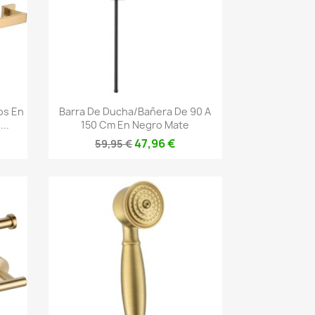
Vista rápida

os En
Barra De Ducha/bañera De 90 A
..
150 Cm En Negro Mate
47,96 €
59,95 €