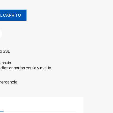
L CARRITO
do SSL
insula
 dias canarias ceuta y melilla
 mercancía