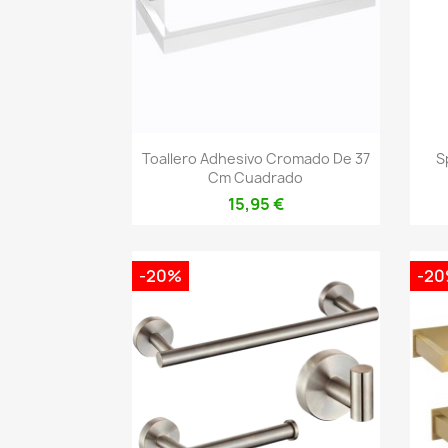
Vista rápida

Toallero Adhesivo Cromado De 37
S
Cm Cuadrado
15,95 €
-20%
-2