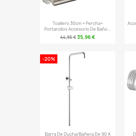
Vista rápida

Toallero 30cm + Percha+
Acc
Portarollos Accesorio De Baño...
35,96 €
44,95 €
-20%
Vista rápida

Barra De Ducha/bañera De 90 A
D