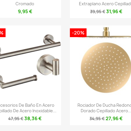
Cromado
Extraplano Acero Cepilla
9,95 €
31,96 €
39,95 €
0%
-20%
Vista rápida
Vista rápida


cesorios De Baño En Acero
Rociador De Ducha Redon
illado De Acero Inoxidable...
Dorado Cepillado Acero..
38,36 €
27,96 €
47,95 €
34,95 €