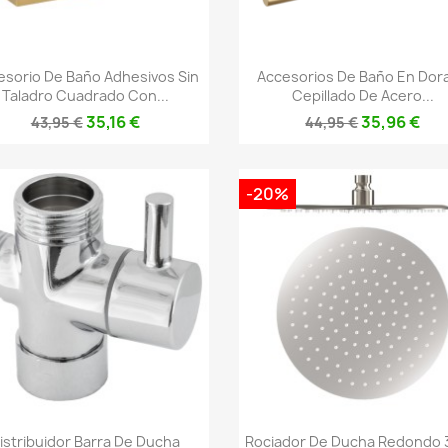
Vista rápida
Vista rápida


esorio De Baño Adhesivos Sin
Accesorios De Baño En Dor
Taladro Cuadrado Con...
Cepillado De Acero...
35,16 €
35,96 €
43,95 €
44,95 €
-20%
Vista rápida
Vista rápida


istribuidor Barra De Ducha
Rociador De Ducha Redondo