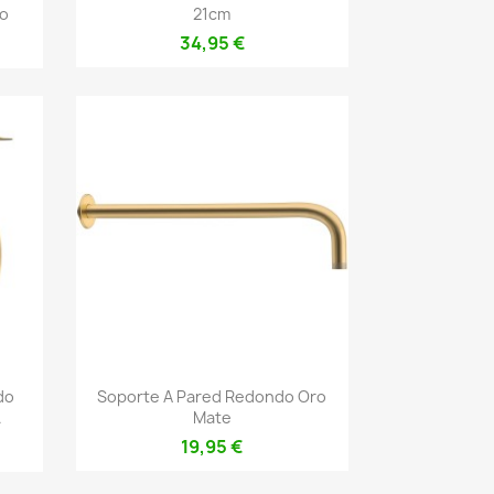
do
21cm
34,95 €
Vista rápida

do
Soporte A Pared Redondo Oro
.
Mate
19,95 €