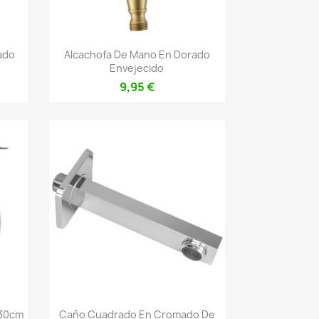
Vista rápida

ado
Alcachofa De Mano En Dorado
Envejecido
9,95 €
Vista rápida

 30cm
Caño Cuadrado En Cromado De