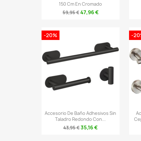
150 Cm En Cromado
47,96 €
59,95 €
-20%
-2
Vista rápida

Accesorio De Baño Adhesivos Sin
Ac
Taladro Redondo Con...
Cep
35,16 €
43,95 €