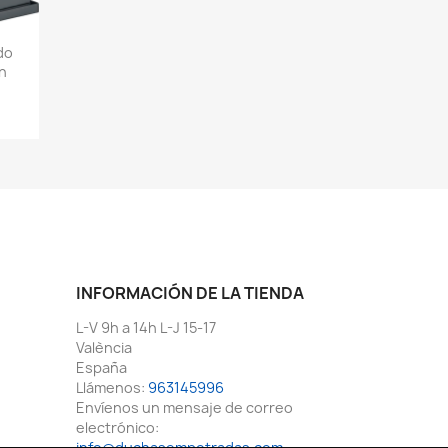
do
n
INFORMACIÓN DE LA TIENDA
L-V 9h a 14h L-J 15-17
València
España
Llámenos:
963145996
Envíenos un mensaje de correo
electrónico:
info@duchasempotradas.com