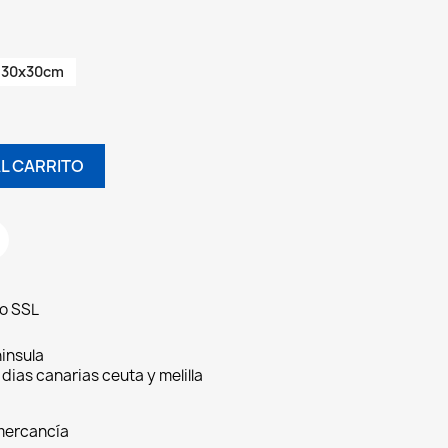
30x30cm
L CARRITO
do SSL
insula
 dias canarias ceuta y melilla
 mercancía