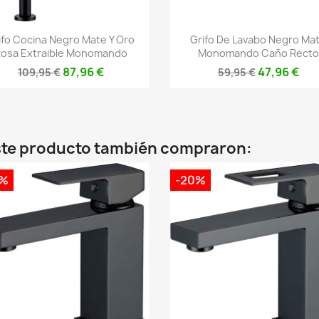
Vista rápida
Vista rápida


ifo Cocina Negro Mate Y Oro
Grifo De Lavabo Negro Ma
osa Extraible Monomando
Monomando Caño Recto
87,96 €
47,96 €
109,95 €
59,95 €
este producto también compraron:
0%
-20%