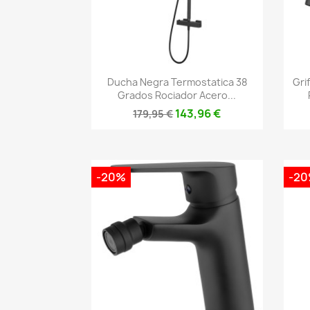
Vista rápida

Ducha Negra Termostatica 38
Gri
Grados Rociador Acero...
143,96 €
179,95 €
-20%
-2