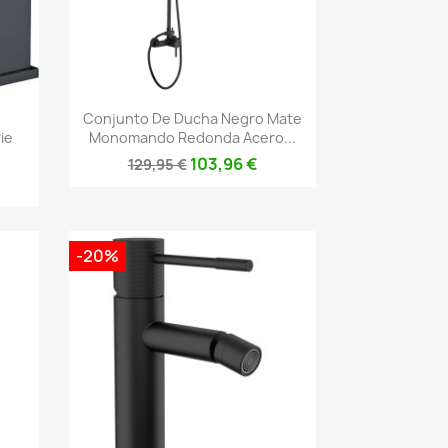
Vista rápida

Conjunto De Ducha Negro Mate
ie
Monomando Redonda Acero...
103,96 €
129,95 €
-20%