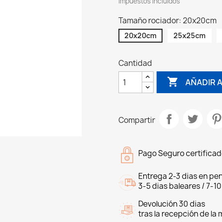
Impuestos incluidos
Tamaño rociador: 20x20cm
20x20cm
25x25cm
Cantidad

AÑADIR A
Compartir
Pago Seguro certifica
Entrega 2-3 dias en pen
3-5 dias baleares / 7-10
Devolución 30 dias
tras la recepción de la