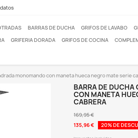
 datos
OTRADAS
BARRAS DE DUCHA
GRIFOS DE LAVABO
G
RA
GRIFERIA DORADA
GRIFOS DE COCINA
COMPLEM
adrada monomando con maneta hueca negro mate serie c
BARRA DE DUCHA
CON MANETA HUEC
CABRERA
169,95 €
135,96 €
20% DE DESC