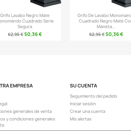
Vista rápida
Vista rápida


Grifo Lavabo Negro Mate
Grifo De Lavabo Monoman
onomando Cuadrado Serie
Cuadrado Negro Mate Co
Segura
Maneta...
50,36 €
50,36 €
62,95 €
62,95 €
TRA EMPRESA
SU CUENTA
Seguimiento del pedido
egal
Iniciar sesión
iones generales de venta
Crear una cuenta
os y condiciones generales
Mis alertas
ta