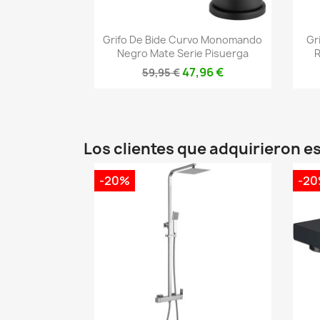
Vista rápida

Grifo De Bide Curvo Monomando
Gr
Negro Mate Serie Pisuerga
R
47,96 €
59,95 €
Los clientes que adquirieron 
-20%
-2