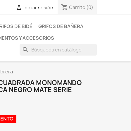
shopping_cart

Carrito
(0)
Iniciar sesión
RIFOS DE BIDÉ
GRIFOS DE BAÑERA
ENTOS Y ACCESORIOS
search
abrera
 CUADRADA MONOMANDO
A NEGRO MATE SERIE
UENTO