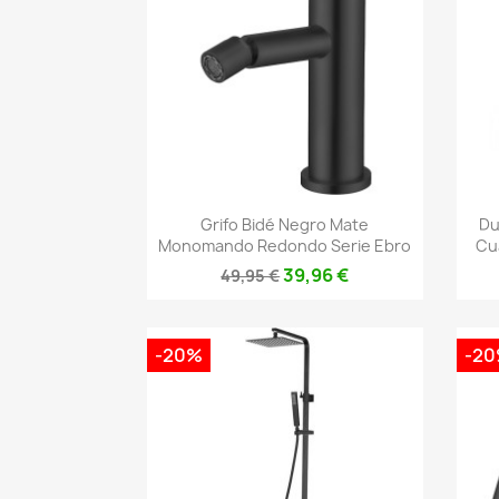
Vista rápida

Grifo Bidé Negro Mate
Du
Monomando Redondo Serie Ebro
Cu
39,96 €
49,95 €
-20%
-2