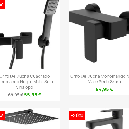
0%
Vista rápida
Vista rápida


Grifo De Ducha Cuadrado
Grifo De Ducha Monomando 
nomando Negro Mate Serie
Mate Serie Skara
Vinalopo
84,95 €
55,96 €
69,95 €
0%
-20%