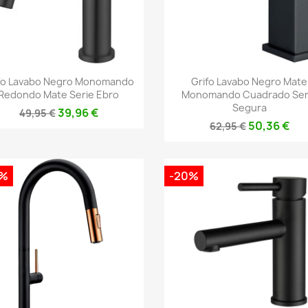
Vista rápida
Vista rápida


fo Lavabo Negro Monomando
Grifo Lavabo Negro Mate
Redondo Mate Serie Ebro
Monomando Cuadrado Ser
Segura
39,96 €
49,95 €
50,36 €
62,95 €
0%
-20%