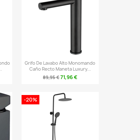
Vista rápida

dondo
Grifo De Lavabo Alto Monomando
.
Caño Recto Maneta Luxury...
71,96 €
89,95 €
-20%