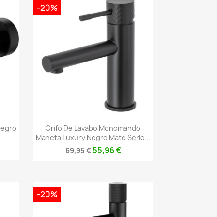
-20%
Vista rápida

Negro
Grifo De Lavabo Monomando
Maneta Luxury Negro Mate Serie...
55,96 €
69,95 €
-20%