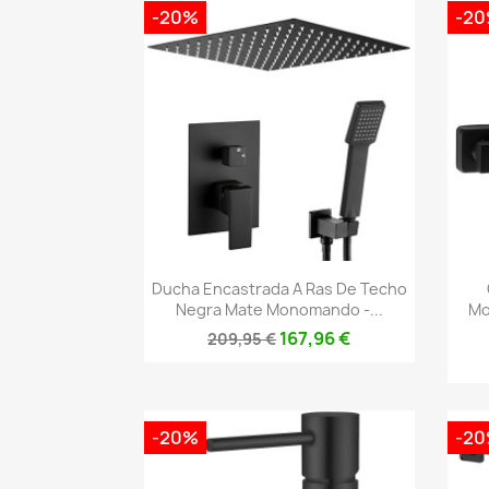
-20%
-2
Vista rápida

Ducha Encastrada A Ras De Techo
Negra Mate Monomando -...
Mo
167,96 €
209,95 €
-20%
-2