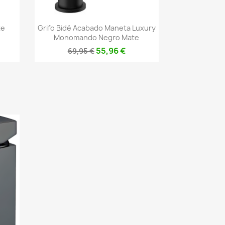
Vista rápida

te
Grifo Bidé Acabado Maneta Luxury
Monomando Negro Mate
55,96 €
69,95 €