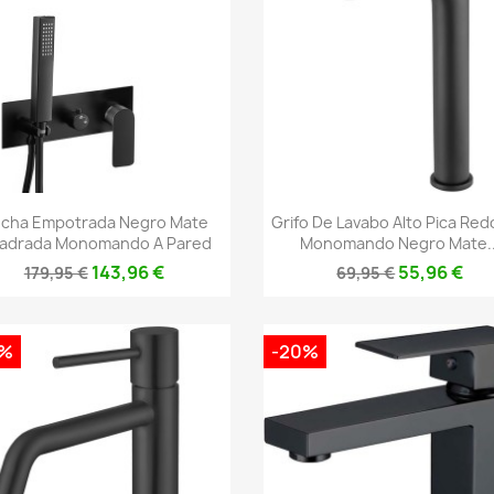
Vista rápida
Vista rápida


cha Empotrada Negro Mate
Grifo De Lavabo Alto Pica Re
adrada Monomando A Pared
Monomando Negro Mate..
143,96 €
55,96 €
179,95 €
69,95 €
0%
-20%