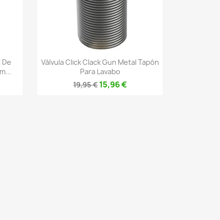
Vista rápida

l De
Válvula Click Clack Gun Metal Tapón
...
Para Lavabo
15,96 €
19,95 €