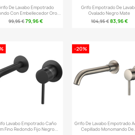
Vista rápida
Vista rápida


rifo De Lavabo Empotrado
Grifo Empotrado De Lava
ndo Con Embellecedor Oro...
Ovalado Negro Mate
79,96 €
83,96 €
99,95 €
104,95 €
0%
-20%
Vista rápida
Vista rápida


ifo Lavabo Empotrado Caño
Grifo De Lavabo Empotrado 
m Fino Redondo Fijo Negro...
Cepillado Monomando De.