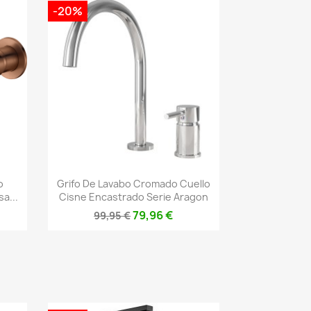
-20%
Vista rápida

o
Grifo De Lavabo Cromado Cuello
a...
Cisne Encastrado Serie Aragon
79,96 €
99,95 €