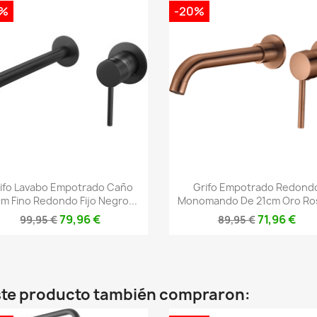
0%
-20%
Vista rápida
Vista rápida


ifo Lavabo Empotrado Caño
Grifo Empotrado Redond
m Fino Redondo Fijo Negro...
Monomando De 21cm Oro Ros
79,96 €
71,96 €
99,95 €
89,95 €
este producto también compraron: