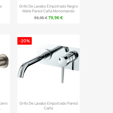
Vista rápida

bo
Grifo De Lavabo Empotrado Negro
Mate Pared Caña Monomando
79,96 €
99,95 €
-20%
Vista rápida

Acero
Grifo De Lavabo Empotrado Pared
..
Caña