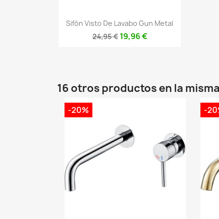
Vista rápida

Sifón Visto De Lavabo Gun Metal
19,96 €
24,95 €
16 otros productos en la misma
-20%
-2