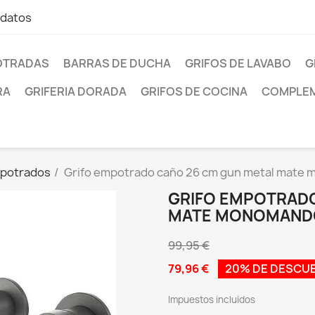
 datos
OTRADAS
BARRAS DE DUCHA
GRIFOS DE LAVABO
G
RA
GRIFERIA DORADA
GRIFOS DE COCINA
COMPLEM
mpotrados
Grifo empotrado caño 26 cm gun metal mate
GRIFO EMPOTRADO
MATE MONOMANDO
99,95 €
79,96 €
20% DE DESCU
Impuestos incluidos