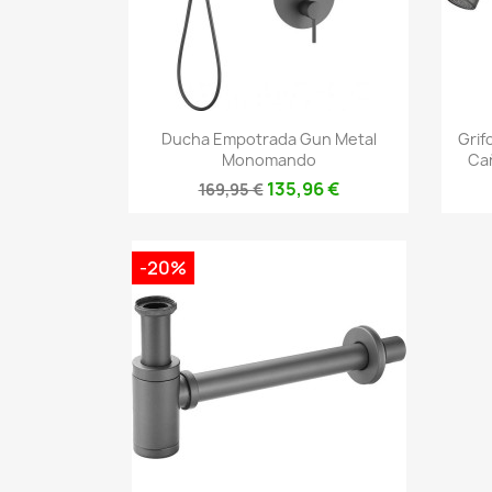
Vista rápida

Ducha Empotrada Gun Metal
Grif
Monomando
Ca
135,96 €
169,95 €
-20%