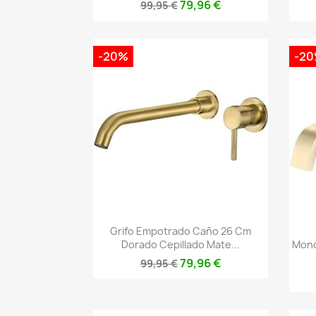
79,96 €
99,95 €
-20%
-2
Vista rápida

Grifo Empotrado Caño 26 Cm
Dorado Cepillado Mate...
Mono
79,96 €
99,95 €