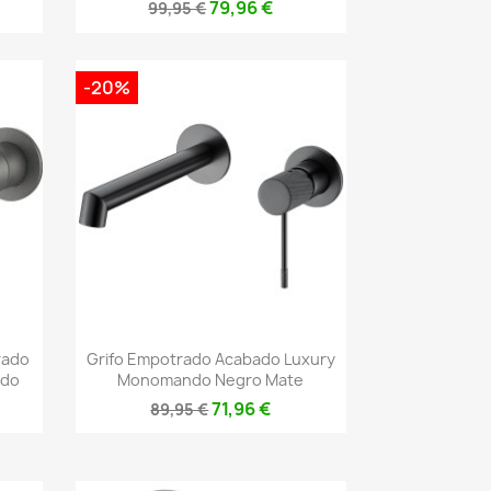
79,96 €
99,95 €
-20%
Vista rápida

rado
Grifo Empotrado Acabado Luxury
ndo
Monomando Negro Mate
71,96 €
89,95 €