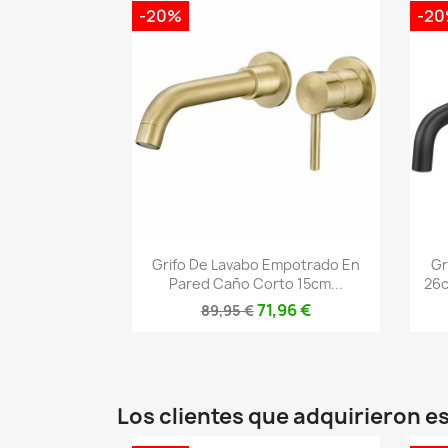
-20%
-2
Vista rápida

Grifo De Lavabo Empotrado En
Gr
Pared Caño Corto 15cm...
26c
71,96 €
89,95 €
Los clientes que adquirieron 