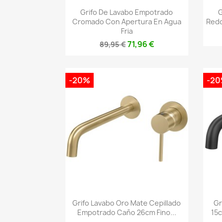
Vista rápida

Grifo De Lavabo Empotrado
G
Cromado Con Apertura En Agua
Redo
Fria
71,96 €
89,95 €
-20%
-2
Vista rápida

Grifo Lavabo Oro Mate Cepillado
Gr
Empotrado Caño 26cm Fino...
15c