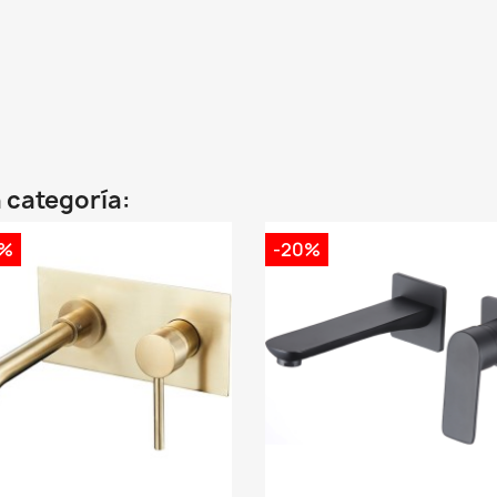
 categoría:
0%
-20%