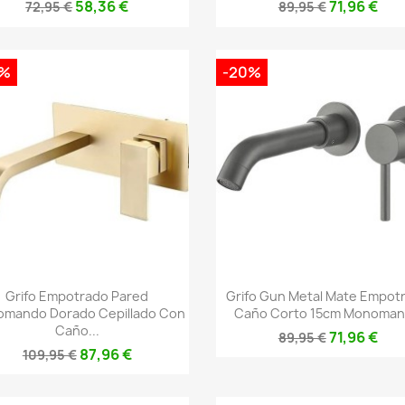
58,36 €
71,96 €
72,95 €
89,95 €
0%
-20%
Vista rápida
Vista rápida


Grifo Empotrado Pared
Grifo Gun Metal Mate Empot
mando Dorado Cepillado Con
Caño Corto 15cm Monoma
Caño...
71,96 €
89,95 €
87,96 €
109,95 €