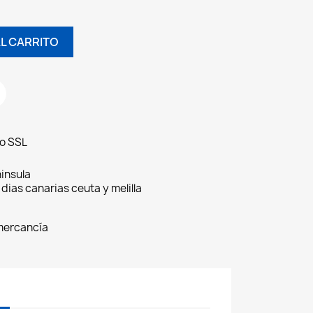
L CARRITO
do SSL
insula
 dias canarias ceuta y melilla
 mercancía