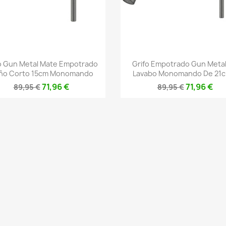
Vista rápida
Vista rápida


o Gun Metal Mate Empotrado
Grifo Empotrado Gun Meta
ño Corto 15cm Monomando
Lavabo Monomando De 21cm
71,96 €
71,96 €
89,95 €
89,95 €