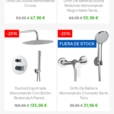
Grifo De Ducha Monomando
Grifo De Bañera/ducha
Cromo
Redondo Monomando
Negro Mate Serie...
47,96 €
55,96 €
59,95 €
69,95 €
-20%
-20%
FUERA DE STOCK
Ducha Empotrada
Grifo De Bañera
Monomando Con Botón
Monomando Cromado Serie
Redonda A Pared...
Tera
135,96 €
31,96 €
169,95 €
39,95 €