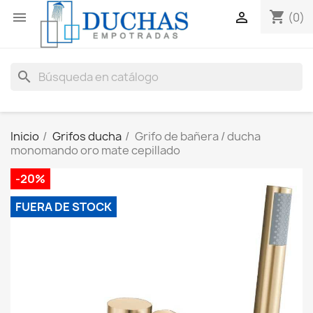
shopping_cart


(0)
search
Inicio
Grifos ducha
Grifo de bañera / ducha
monomando oro mate cepillado
-20%
FUERA DE STOCK