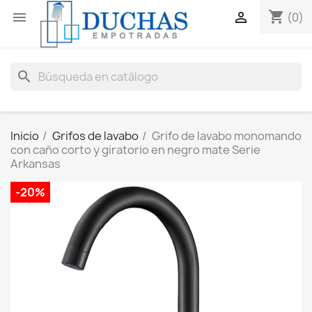
shopping_cart


(0)
search
Inicio
Grifos de lavabo
Grifo de lavabo monomando
con caño corto y giratorio en negro mate Serie
Arkansas
-20%