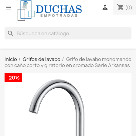
shopping_cart


(0)
search
Inicio
Grifos de lavabo
Grifo de lavabo monomando
con caño corto y giratorio en cromado Serie Arkansas
-20%