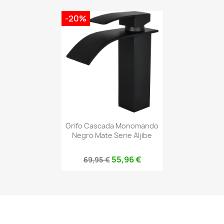
-20%
Grifo Cascada Monomando
Negro Mate Serie Aljibe
55,96 €
69,95 €