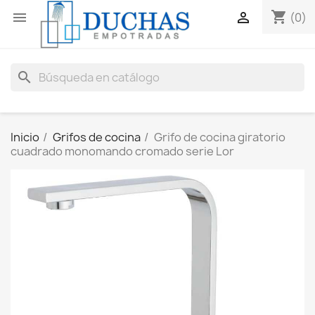
shopping_cart


(0)
search
Inicio
Grifos de cocina
Grifo de cocina giratorio
cuadrado monomando cromado serie Lor