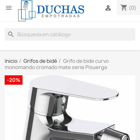
shopping_cart


(0)
search
Inicio
Grifos de bidé
Grifo de bide curvo
monomando cromado mate serie Pisuerga
-20%