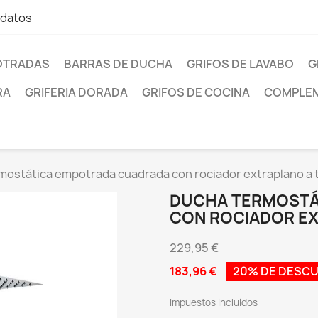
 datos
OTRADAS
BARRAS DE DUCHA
GRIFOS DE LAVABO
G
RA
GRIFERIA DORADA
GRIFOS DE COCINA
COMPLEM
mostática empotrada cuadrada con rociador extraplano a 
DUCHA TERMOSTÁ
CON ROCIADOR E
229,95 €
183,96 €
20% DE DESC
Impuestos incluidos