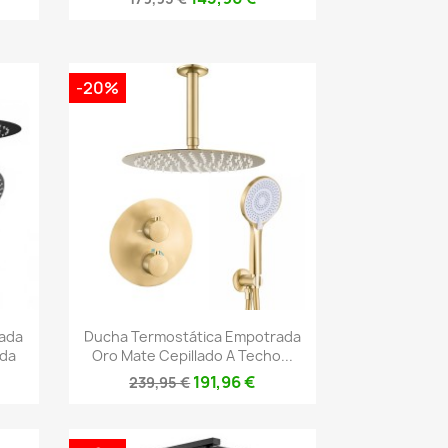
-20%
Vista rápida

ada
Ducha Termostática Empotrada
nda
Oro Mate Cepillado A Techo...
191,96 €
239,95 €