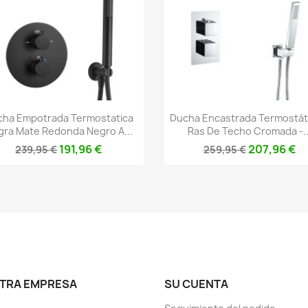
Vista rápida
Vista rápida


ha Empotrada Termostatica
Ducha Encastrada Termostát
ra Mate Redonda Negro A...
Ras De Techo Cromada -..
191,96 €
207,96 €
239,95 €
259,95 €
TRA EMPRESA
SU CUENTA