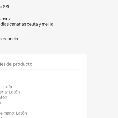
do SSL
insula
 dias canarias ceuta y melilla
 mercancía
les del producto
a: Latón
eria: Latón
atón
x
de mano: Latón