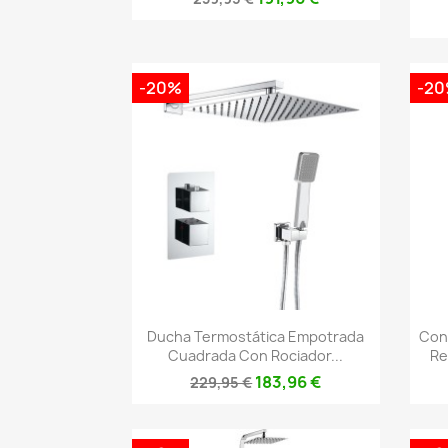
-20%
-2
Vista rápida

Ducha Termostática Empotrada
Con
Cuadrada Con Rociador...
Re
183,96 €
229,95 €