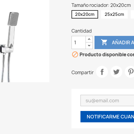
Tamaño rociador: 20x20cm
20x20cm
25x25cm
Cantidad

AÑADIR A

Producto disponible co
Compartir
NOTIFICARME CUAN