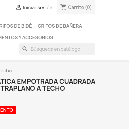
shopping_cart

Carrito
(0)
Iniciar sesión
RIFOS DE BIDÉ
GRIFOS DE BAÑERA
ENTOS Y ACCESORIOS
search
techo
TICA EMPOTRADA CUADRADA
XTRAPLANO A TECHO
UENTO