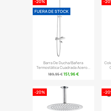
-20%
-2
FUERA DE STOCK
Vista rápida

Barra De Ducha/bañera
Col
Termostática Cuadrada Acero...
151,96 €
189,95 €
-20%
-2