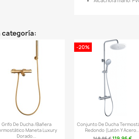
Alcachofa mano: PV
 categoría:
-20%
Vista rápida
Vista rápida


Grifo De Ducha /bañera
Conjunto De Ducha Termostá
ermostático Maneta Luxury
Redondo (latón Y Acero..
Dorado...
119,96 €
149,95 €