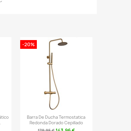
C
-20%
Vista rápida

tico
Barra De Ducha Termostatica
.
Redonda Dorado Cepillado
143,96 €
179,95 €