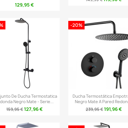
129,95 €
0%
-20%
Vista rápida
Vista rápida


junto De Ducha Termostatica
Ducha Termostática Empotr
donda Negro Mate - Serie...
Negro Mate A Pared Redo
127,96 €
191,96 €
159,95 €
239,95 €