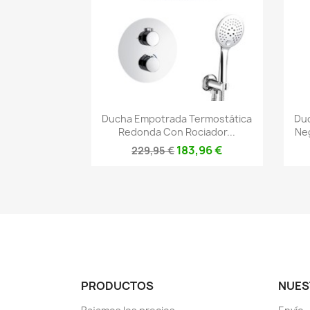
Vista rápida

Ducha Empotrada Termostática
Duc
Redonda Con Rociador...
Neg
183,96 €
229,95 €
PRODUCTOS
NUES