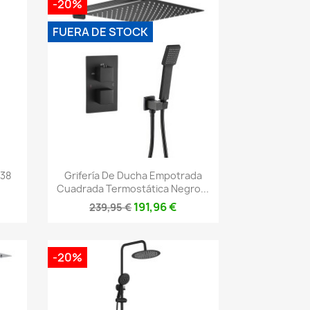
-20%
FUERA DE STOCK
Vista rápida

 38
Grifería De Ducha Empotrada
.
Cuadrada Termostática Negro...
191,96 €
239,95 €
-20%