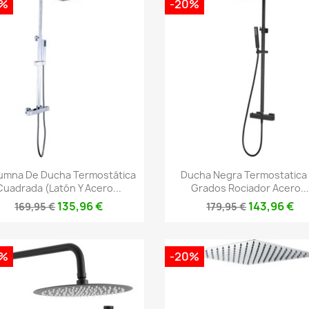
0%
-20%
Vista rápida
Vista rápida


umna De Ducha Termostática
Ducha Negra Termostatica
Cuadrada (latón Y Acero...
Grados Rociador Acero..
135,96 €
143,96 €
169,95 €
179,95 €
0%
-20%