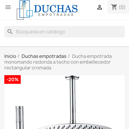
shopping_cart


(0)
search
Inicio
Duchas empotradas
Ducha empotrada
monomando redonda a techo con embellecedor
rectangular cromada
-20%