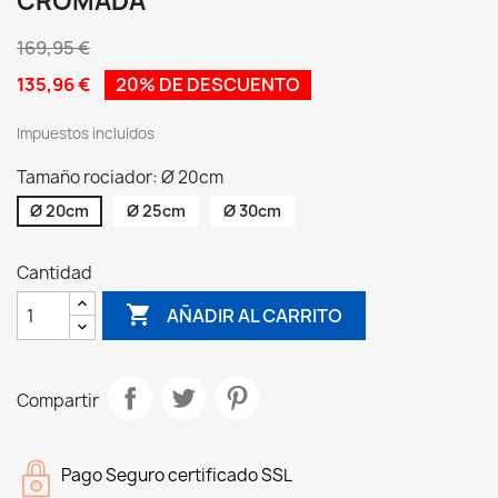
CROMADA
169,95 €
135,96 €
20% DE DESCUENTO
Impuestos incluidos
Tamaño rociador: Ø 20cm
Ø 20cm
Ø 25cm
Ø 30cm
Cantidad

AÑADIR AL CARRITO
Compartir
Pago Seguro certificado SSL