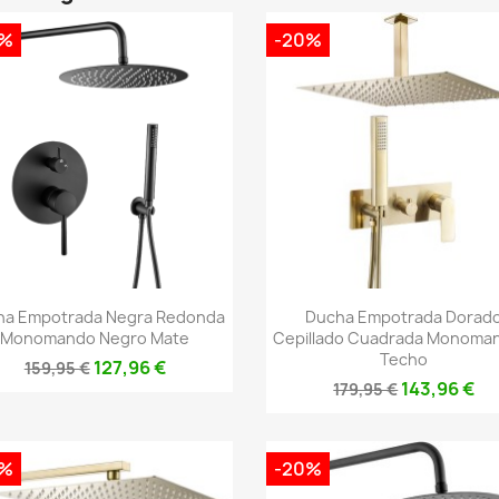
0%
-20%
Vista rápida
Vista rápida


ha Empotrada Negra Redonda
Ducha Empotrada Dorad
Monomando Negro Mate
Cepillado Cuadrada Monoma
Techo
127,96 €
159,95 €
143,96 €
179,95 €
0%
-20%