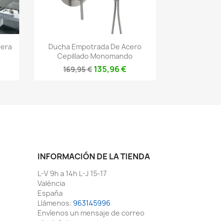
Vista rápida

ñera
Ducha Empotrada De Acero
o
Cepillado Monomando
135,96 €
169,95 €
INFORMACIÓN DE LA TIENDA
L-V 9h a 14h L-J 15-17
València
España
Llámenos:
963145996
Envíenos un mensaje de correo