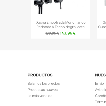
Vista rápida

Ducha Empotrada Monomando
G
Redonda A Techo Negro Mate
Cuad
143,96 €
179,95 €
PRODUCTOS
NUES
Bajamos los precios
Envío
Productos nuevos
Aviso l
Lo más vendido
Condic
Términ