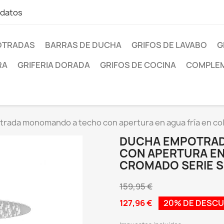
 datos
OTRADAS
BARRAS DE DUCHA
GRIFOS DE LAVABO
G
RA
GRIFERIA DORADA
GRIFOS DE COCINA
COMPLEM
rada monomando a techo con apertura en agua fría en col
DUCHA EMPOTRA
CON APERTURA EN
CROMADO SERIE S
159,95 €
127,96 €
20% DE DESC