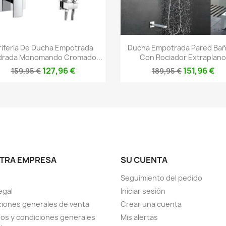
Vista rápida
Vista rápida


riferia De Ducha Empotrada
Ducha Empotrada Pared Ba
rada Monomando Cromado...
Con Rociador Extraplan
127,96 €
151,96 €
159,95 €
189,95 €
TRA EMPRESA
SU CUENTA
Seguimiento del pedido
egal
Iniciar sesión
iones generales de venta
Crear una cuenta
os y condiciones generales
Mis alertas