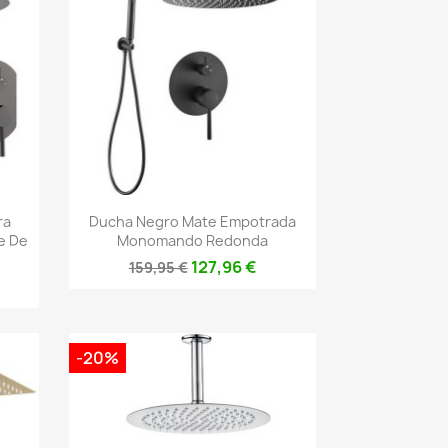
Vista rápida

ra
Ducha Negro Mate Empotrada
e De
Monomando Redonda
127,96 €
159,95 €
-20%