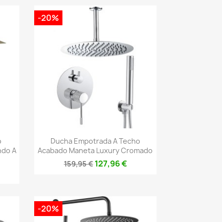
-20%
Vista rápida

o
Ducha Empotrada A Techo
ndo A
Acabado Maneta Luxury Cromado
127,96 €
159,95 €
-20%