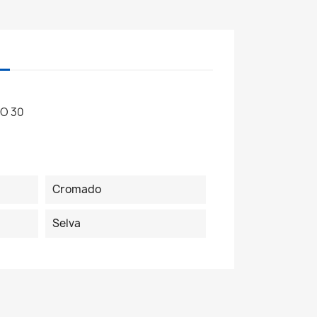
O 30
Cromado
Selva