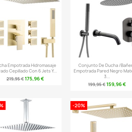
Vista rápida
Vista rápida


cha Empotrada Hidromasaje
Conjunto De Ducha /bañe
ado Cepillado Con 6 Jets Y...
Empotrada Pared Negro Mat
3...
175,96 €
219,95 €
159,96 €
199,95 €
0%
-20%