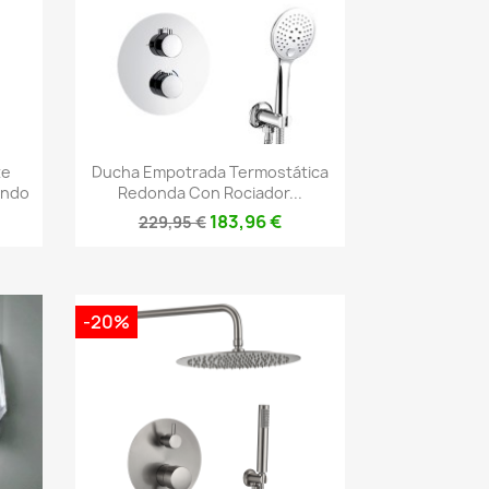
Vista rápida

te
Ducha Empotrada Termostática
ando
Redonda Con Rociador...
183,96 €
229,95 €
-20%