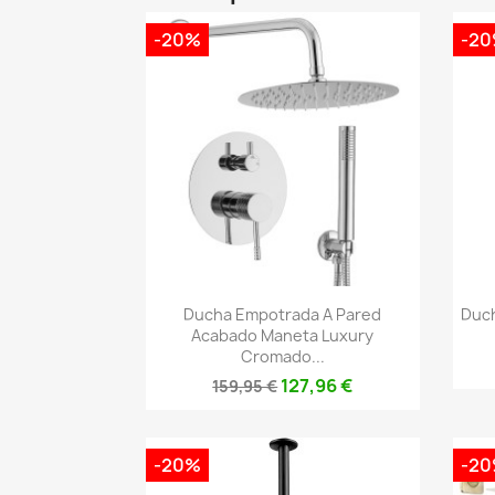
-20%
-2
Vista rápida

Ducha Empotrada A Pared
Duc
Acabado Maneta Luxury
Cromado...
127,96 €
159,95 €
-20%
-2