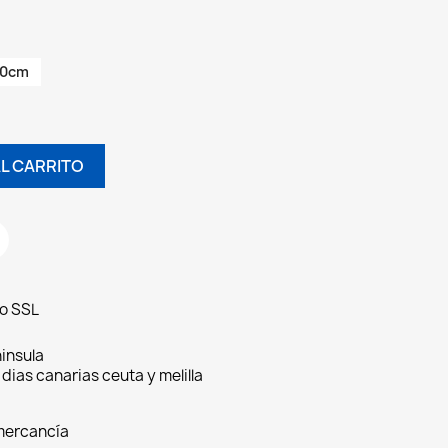
30cm
L CARRITO
do SSL
insula
 dias canarias ceuta y melilla
 mercancía