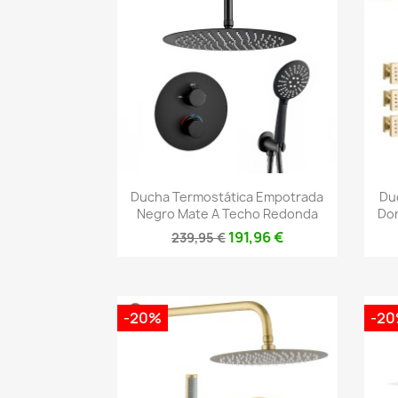
Vista rápida

Ducha Termostática Empotrada
Du
Negro Mate A Techo Redonda
Dor
191,96 €
239,95 €
-20%
-2