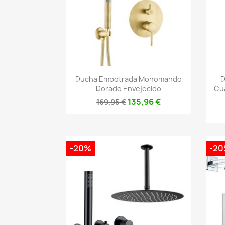
Vista rápida

Ducha Empotrada Monomando
D
Dorado Envejecido
Cu
135,96 €
169,95 €
-20%
-2