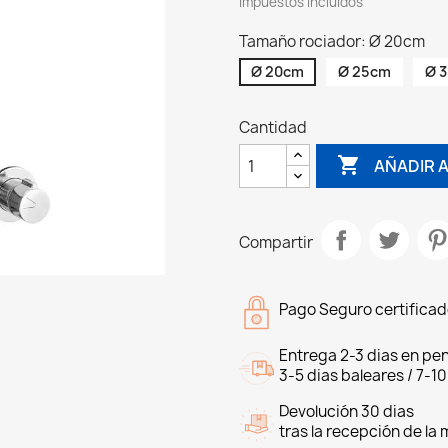
Impuestos incluidos
Tamaño rociador: Ø 20cm
Ø 20cm
Ø 25cm
Ø 
Cantidad

AÑADIR A
Compartir
Pago Seguro certifica
Entrega 2-3 dias en pen
3-5 dias baleares / 7-10
Devolución 30 dias
tras la recepción de la