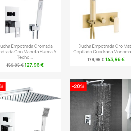
Vista rápida
Vista rápida


ucha Empotrada Cromada
Ducha Empotrada Oro Ma
adrada Con Maneta Hueca A
Cepillado Cuadrada Monom
Techo...
143,96 €
179,95 €
127,96 €
159,95 €
0%
-20%