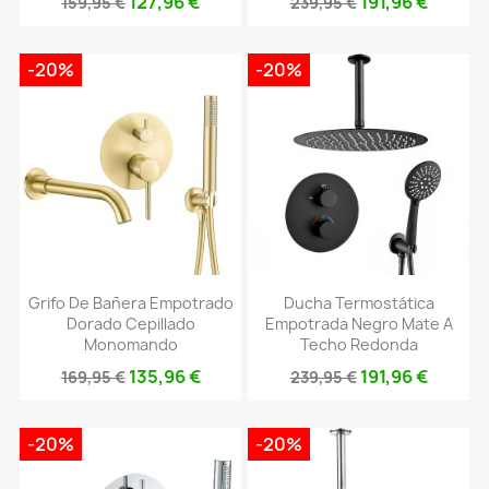
127,96 €
191,96 €
159,95 €
239,95 €
-20%
-20%
Grifo De Bañera Empotrado
Ducha Termostática
Dorado Cepillado
Empotrada Negro Mate A
Monomando
Techo Redonda
135,96 €
191,96 €
169,95 €
239,95 €
-20%
-20%