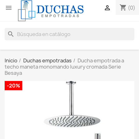
shopping_cart


(0)
search
Inicio
Duchas empotradas
Ducha empotrada a
techo maneta monomando luxury cromada Serie
Besaya
-20%