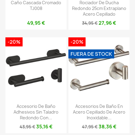
Caño Cascada Cromado
Rociador De Ducha
TJ008
Redondo 25cm Extraplano
Acero Cepillado
49,95 €
27,96 €
34,95 €
-20%
-20%
FUERA DE STOCK
Accesorio De Baño
Accesorios De Baño En
Adhesivos Sin Taladro
Acero Cepillado De Acero
Redondo Con...
Inoxidable...
35,16 €
38,36 €
43,95 €
47,95 €