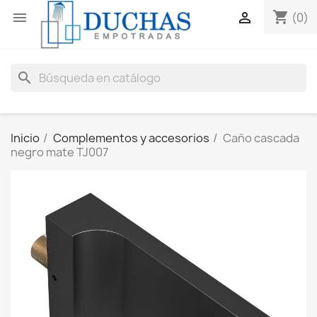
shopping_cart


(0)
search
Inicio
Complementos y accesorios
Caño cascada
negro mate TJ007