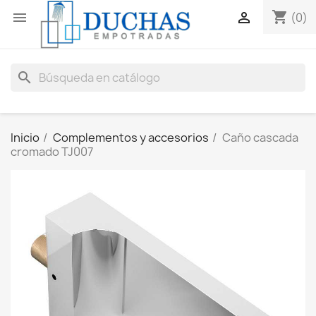
shopping_cart


(0)
search
Inicio
Complementos y accesorios
Caño cascada
cromado TJ007