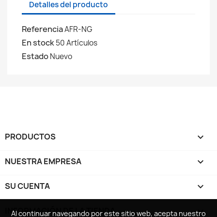
Detalles del producto
Referencia
AFR-NG
En stock
50 Artículos
Estado
Nuevo
PRODUCTOS

NUESTRA EMPRESA

SU CUENTA

INFORMACIÓN DE LA TIENDA
keyboard_arrow_down
Al continuar navegando por este sitio web, acepta nuestro
Al continuar navegando por este sitio web, acepta nuestro