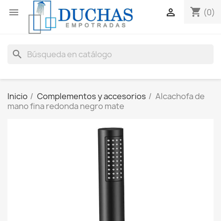
shopping_cart


(0)
search
Inicio
Complementos y accesorios
Alcachofa de
mano fina redonda negro mate